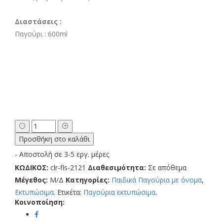
Διαστάσεις :
Παγούρι : 6
00ml
Μεταλλικό
Παγούρι
Προσθήκη στο καλάθι
με
Εκτύπωση Pink
- Αποστολή σε 3-5 εργ. μέρες
Mermaid
ΚΩΔΙΚΟΣ:
clr-fls-2121
Διαθεσιμότητα:
Σε απόθεμα
με
Μέγεθος:
Μ/Δ
Κατηγορίες:
Παιδικά Παγούρια με όνομα
,
Όνομα
Εκτυπώσιμα
.
Ετικέτα:
Παγούρια εκτυπώσιμα
.
ποσότητα
Κοινοποίηση: