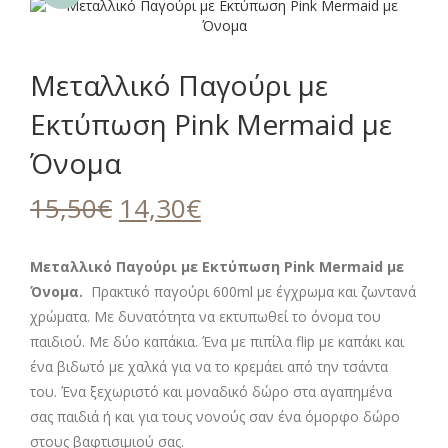
Μεταλλικό Παγούρι με
Εκτύπωση Pink Mermaid με
Όνομα
Original
Η
15,50
€
14,30
€
price
τρέχουσα
was:
τιμή
Μεταλλικό Παγούρι με Εκτύπωση Pink Mermaid
με
Όνομα.
Πρακτικό παγούρι 600ml με έγχρωμα και ζωντανά
15,50€.
είναι:
χρώματα. Με δυνατότητα να εκτυπωθεί το όνομα του
14,30€.
παιδιού. Με δύο καπάκια. Ένα με πιπίλα flip με καπάκι και
ένα βιδωτό με χαλκά για να το κρεμάει από την τσάντα
του. Ένα ξεχωριστό και μοναδικό δώρο στα αγαπημένα
σας παιδιά ή και για τους νονούς σαν ένα όμορφο δώρο
στους βαφτισιμιού σας.