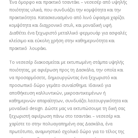
Ένα όμορφο και πρακτικό τσαντάκι – νεσεσέρ από υψηλής
ποιότητας υλικά, που συνδυάζει την κομψότητα και την
πρακτικότητα. Κατασκευασμένο από λινό ύφασμα χαρίζει
κομψότητα και διαχρονικό στυλ, και μοναδική υφή.
Διαθέτει ένα ξεχωριστό μεταλλικό φερμουάρ για ασφαλές
κλείσιμο και εύκολη χρήση στην καθημερινότητα και
πρακτικό λουράκι.
Το νεσεσέρ διακοσμείται με εκτυπωμένη στάμπα υψηλής
ποιότητας, με αφιέρωση προς τη Δασκάλα, την οποία και
να προσαρμόσετε, δημιουργώντας ένα ξεχωριστό και
προσωπικό δώρο γεμάτο συναίσθημα. Ιδανικό για
αποθήκευση καλλυντικών, μικροαντικειμένων ή
καθημερινών απαραίτητων, συνδυάζει λειτουργικότητα και
μοναδικό design. Δώστε μας να εκτυπώσουμε τη δική σας
ξεχωριστή αφιέρωση πάνω στο τσαντάκι – νεσεσέρ και
χαρίστε το στην πολυαγαπημένη σας Δασκάλα, ένα
πρωτότυπο, αναμνηστικό σχολικ΄ο δώρο για το τέλος της