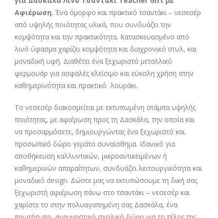
για Δασκάλα Λινό Τσαντάκι Teacher Gift με
Αφιέρωση
.
Ένα όμορφο και πρακτικό τσαντάκι – νεσεσέρ
από υψηλής ποιότητας υλικά, που συνδυάζει την
κομψότητα και την πρακτικότητα. Κατασκευασμένο από
λινό ύφασμα χαρίζει κομψότητα και διαχρονικό στυλ, και
μοναδική υφή. Διαθέτει ένα ξεχωριστό μεταλλικό
φερμουάρ για ασφαλές κλείσιμο και εύκολη χρήση στην
καθημερινότητα και πρακτικό λουράκι.
Το νεσεσέρ διακοσμείται με εκτυπωμένη στάμπα υψηλής
ποιότητας, με αφιέρωση προς τη Δασκάλα, την οποία και
να προσαρμόσετε, δημιουργώντας ένα ξεχωριστό και
προσωπικό δώρο γεμάτο συναίσθημα. Ιδανικό για
αποθήκευση καλλυντικών, μικροαντικειμένων ή
καθημερινών απαραίτητων, συνδυάζει λειτουργικότητα και
μοναδικό design. Δώστε μας να εκτυπώσουμε τη δική σας
ξεχωριστή αφιέρωση πάνω στο τσαντάκι – νεσεσέρ και
χαρίστε το στην πολυαγαπημένη σας Δασκάλα, ένα
πρωτότυπο, αναμνηστικό σχολικ΄ο δώρο για το τέλος της