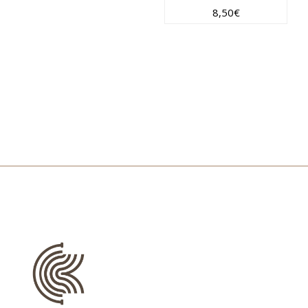
8,50
€