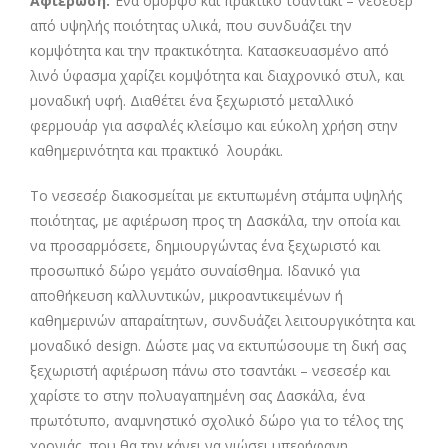
Αφιέρωση
.
Ένα όμορφο και πρακτικό τσαντάκι – νεσεσέρ
από υψηλής ποιότητας υλικά, που συνδυάζει την
κομψότητα και την πρακτικότητα. Κατασκευασμένο από
λινό ύφασμα χαρίζει κομψότητα και διαχρονικό στυλ, και
μοναδική υφή. Διαθέτει ένα ξεχωριστό μεταλλικό
φερμουάρ για ασφαλές κλείσιμο και εύκολη χρήση στην
καθημερινότητα και πρακτικό λουράκι.
Το νεσεσέρ διακοσμείται με εκτυπωμένη στάμπα υψηλής
ποιότητας, με αφιέρωση προς τη Δασκάλα, την οποία και
να προσαρμόσετε, δημιουργώντας ένα ξεχωριστό και
προσωπικό δώρο γεμάτο συναίσθημα. Ιδανικό για
αποθήκευση καλλυντικών, μικροαντικειμένων ή
καθημερινών απαραίτητων, συνδυάζει λειτουργικότητα και
μοναδικό design. Δώστε μας να εκτυπώσουμε τη δική σας
ξεχωριστή αφιέρωση πάνω στο τσαντάκι – νεσεσέρ και
χαρίστε το στην πολυαγαπημένη σας Δασκάλα, ένα
πρωτότυπο, αναμνηστικό σχολικ΄ο δώρο για το τέλος της
χρονιάς, που θα την κάνει να νιώσει υπερήφανη.