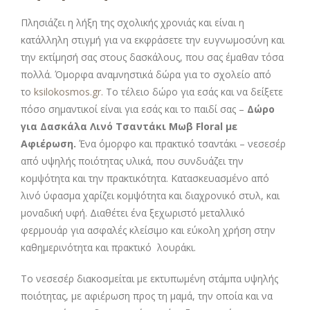
Πλησιάζει η λήξη της σχολικής χρονιάς και είναι η
κατάλληλη στιγμή για να εκφράσετε την ευγνωμοσύνη και
την εκτίμησή σας στους δασκάλους, που σας έμαθαν τόσα
πολλά. Όμορφα αναμνηστικά δώρα για το σχολείο από
το
ksilokosmos.gr.
Το τέλειο δώρο για εσάς και να δείξετε
πόσο σημαντικοί είναι για εσάς και το παιδί σας –
Δώρο
για Δασκάλα Λινό Τσαντάκι Μωβ Floral με
Αφιέρωση
.
Ένα όμορφο και πρακτικό τσαντάκι – νεσεσέρ
από υψηλής ποιότητας υλικά, που συνδυάζει την
κομψότητα και την πρακτικότητα. Κατασκευασμένο από
λινό ύφασμα χαρίζει κομψότητα και διαχρονικό στυλ, και
μοναδική υφή. Διαθέτει ένα ξεχωριστό μεταλλικό
φερμουάρ για ασφαλές κλείσιμο και εύκολη χρήση στην
καθημερινότητα και πρακτικό λουράκι.
Το νεσεσέρ διακοσμείται με εκτυπωμένη στάμπα υψηλής
ποιότητας, με αφιέρωση προς τη μαμά, την οποία και να