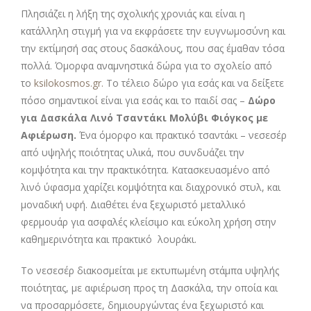
Πλησιάζει η λήξη της σχολικής χρονιάς και είναι η
κατάλληλη στιγμή για να εκφράσετε την ευγνωμοσύνη και
την εκτίμησή σας στους δασκάλους, που σας έμαθαν τόσα
πολλά. Όμορφα αναμνηστικά δώρα για το σχολείο από
το
ksilokosmos.gr.
Το τέλειο δώρο για εσάς και να δείξετε
πόσο σημαντικοί είναι για εσάς και το παιδί σας –
Δώρο
για Δασκάλα Λινό Τσαντάκι Μολύβι Φιόγκος με
Αφιέρωση
.
Ένα όμορφο και πρακτικό τσαντάκι – νεσεσέρ
από υψηλής ποιότητας υλικά, που συνδυάζει την
κομψότητα και την πρακτικότητα. Κατασκευασμένο από
λινό ύφασμα χαρίζει κομψότητα και διαχρονικό στυλ, και
μοναδική υφή. Διαθέτει ένα ξεχωριστό μεταλλικό
φερμουάρ για ασφαλές κλείσιμο και εύκολη χρήση στην
καθημερινότητα και πρακτικό λουράκι.
Το νεσεσέρ διακοσμείται με εκτυπωμένη στάμπα υψηλής
ποιότητας, με αφιέρωση προς τη Δασκάλα, την οποία και
να προσαρμόσετε, δημιουργώντας ένα ξεχωριστό και