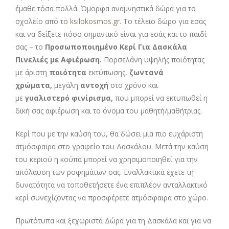
έμαθε τόσα πολλά. Όμορφα αναμνηστικά δώρα για το
σχολείο από το
ksilokosmos.gr.
Το τέλειο δώρο για εσάς
και να δείξετε πόσο σημαντικό είναι για εσάς και το παιδί
σας – το
Προσωποποιημένο Κερί Για Δασκάλα
Πινελιές με Αφιέρωση.
Πορσελάνη υψηλής ποιότητας
με άριστη
ποιότητα
εκτύπωσης,
ζωντανά
χρώματα,
μεγάλη
αντοχή
στο χρόνο και
με
γυαλιστερό φινίρισμα,
που μπορεί να εκτυπωθεί η
δική σας αφιέρωση και το όνομα του μαθητή/μαθήτριας.
Κερί που με την καύση του, θα δώσει μια πιο ευχάριστη
ατμόσφαιρα στο γραφείο του Δασκάλου. Μετά την καύση
του κεριού η κούπα μπορεί να χρησιμοποιηθεί για την
απόλαυση των ροφημάτων σας. Εναλλακτικά έχετε τη
δυνατότητα να τοποθετήσετε ένα επιπλέον ανταλλακτικό
κερί συνεχίζοντας να προσφέρετε ατμόσφαιρα στο χώρο.
Πρωτότυπα και ξεχωριστά Δώρα για τη Δασκάλα και για να