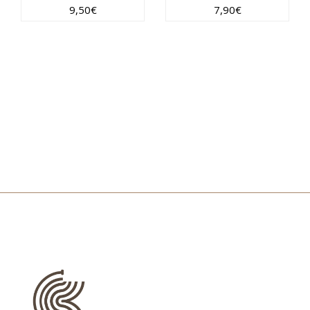
9,50
€
7,90
€