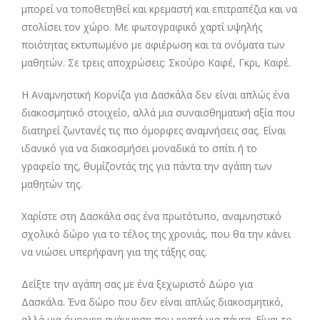
μπορεί να τοποθετηθεί και κρεμαστή και επιτραπέζια και να
στολίσει τον χώρο. Με φωτογραφικό χαρτί υψηλής
ποιότητας εκτυπωμένο με αφιέρωση και τα ονόματα των
μαθητών. Σε τρεις αποχρώσεις: Σκούρο Καφέ, Γκρι, Καφέ.
Η Αναμνηστική Κορνίζα για Δασκάλα δεν είναι απλώς ένα
διακοσμητικό στοιχείο, αλλά μια συναισθηματική αξία που
διατηρεί ζωντανές τις πιο όμορφες αναμνήσεις σας. Είναι
ιδανικό για να διακοσμήσει μοναδικά το σπίτι ή το
γραφείο της, θυμίζοντάς της για πάντα την αγάπη των
μαθητών της.
Χαρίστε στη Δασκάλα σας ένα πρωτότυπο, αναμνηστικό
σχολικ΄ο δώρο για το τέλος της χρονιάς, που θα την κάνει
να νιώσει υπερήφανη για της τάξης σας.
Δείξτε την αγάπη σας με ένα ξεχωριστό Δώρο για
Δασκάλα. Ένα δώρο που δεν είναι απλώς διακοσμητικό,
αλλά μια όμορφη ανάμνηση που κρατά για πάντα. Είναι το