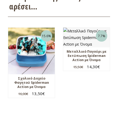
αρέσει…
15.6%
7.7%
Μεταλλικό Παγούρι με
Εκτύπωση Spiderman
Action με Όνομα
14,30
€
15,50
€
Σχολικό Δοχείο
Φαγητού Spiderman
Action με Όνομα
13,50
€
16,00
€