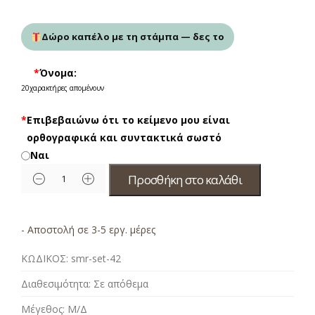
Δώρο καπέλο με τη στάμπα — δες το
*
Όνομα:
20
χαρακτήρες απομένουν
*
Επιβεβαιώνω ότι το κείμενο μου είναι
ορθογραφικά και συντακτικά σωστό
Ναι
Προσθήκη στο καλάθι
- Αποστολή σε 3-5 εργ. μέρες
ΚΩΔΙΚΟΣ:
smr-set-42
Διαθεσιμότητα:
Σε απόθεμα
Μέγεθος:
Μ/Δ