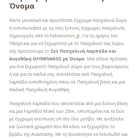
Όνομα
Κάντε μοναδικά και πρωτότυπα έγχρωμα πασχαλινά δώρα
ή εντυπωσιάστε με τις νέες ξύλινες έγχρωμες πασχαλινές
δημιουργίες από το
ksilokosmos.gr
. Για τις ημέρες του
Πάσχα και για να ξεχωρίσετε με το Πασχαλινό σας δώρο,
σας προτείνουμε το
Σετ Πασχαλινή Λαμπάδα και
Αυγοθήκη ΟΛΥΜΠΙΑΚΟΣ με Όνομα.
Μια τέλεια πρόταση
για ένα ξεχωριστό Πασχαλινό Δώρο για τους βαφτισιμιούς
ή και για τα παιδιά σας. Αποτελείται από Πασχαλινή
λαμπάδα τοποθετημένη πάνω σε Πασχαλινή βάση και μια
παιδική Πασχαλινή Αυγοθήκη.
Πασχαλινή λαμπάδα που αποτελείται από μια ξύλινη βάση
και μια λαμπάδα πλακέ των 25εκ., εκτυπωμένα και τα δύο
με έγχρωμη εκτύπωση UV στο ίδιο μοτίβο. Με ανεξίτηλα
και ζωντανά χρώματα που θα κάνει να ξεχωρίζετε το
βράδυ της Ανάστασης. Με τη δυνατότητα να εκτυπωθεί και