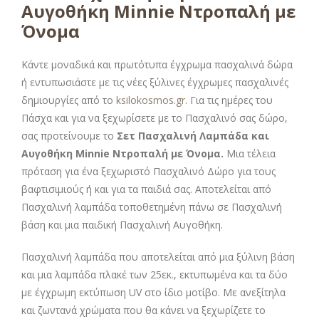
Αυγοθήκη Minnie Ντροπαλή με
Όνομα
Κάντε μοναδικά και πρωτότυπα έγχρωμα πασχαλινά δώρα
ή εντυπωσιάστε με τις νέες ξύλινες έγχρωμες πασχαλινές
δημιουργίες από το
ksilokosmos.gr
. Για τις ημέρες του
Πάσχα και για να ξεχωρίσετε με το Πασχαλινό σας δώρο,
σας προτείνουμε το
Σετ Πασχαλινή Λαμπάδα και
Αυγοθήκη Minnie Ντροπαλή με Όνομα.
Μια τέλεια
πρόταση για ένα ξεχωριστό Πασχαλινό Δώρο για τους
βαφτισιμιούς ή και για τα παιδιά σας. Αποτελείται από
Πασχαλινή λαμπάδα τοποθετημένη πάνω σε Πασχαλινή
βάση και μια παιδική Πασχαλινή Αυγοθήκη.
Πασχαλινή λαμπάδα που αποτελείται από μια ξύλινη βάση
και μια λαμπάδα πλακέ των 25εκ., εκτυπωμένα και τα δύο
με έγχρωμη εκτύπωση UV στο ίδιο μοτίβο. Με ανεξίτηλα
και ζωντανά χρώματα που θα κάνει να ξεχωρίζετε το