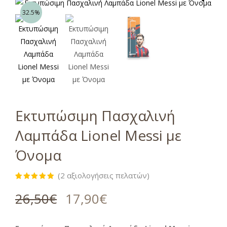
32.5%
Εκτυπώσιμη Πασχαλινή
Λαμπάδα Lionel Messi με
Όνομα
(
2
αξιολογήσεις πελατών)
Βαθμολογήθηκε
2
με
5.00
26,50
€
17,90
€
από 5 με
βάση
βαθμολογίες
πελάτη