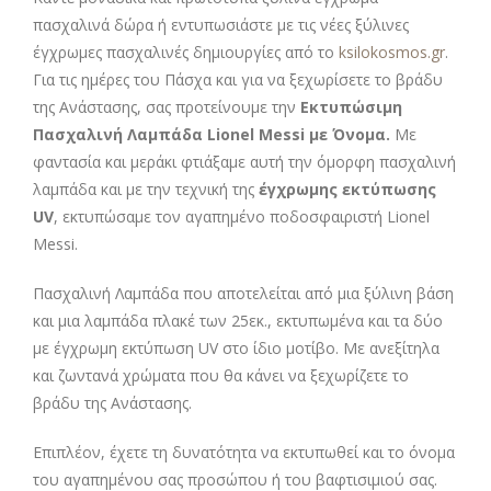
πασχαλινά δώρα ή εντυπωσιάστε με τις νέες ξύλινες
έγχρωμες πασχαλινές δημιουργίες από το
ksilokosmos.gr
.
Για τις ημέρες του Πάσχα και για να ξεχωρίσετε το βράδυ
της Ανάστασης, σας προτείνουμε την
Εκτυπώσιμη
Πασχαλινή Λαμπάδα Lionel Messi με Όνομα.
Με
φαντασία και μεράκι φτιάξαμε αυτή την όμορφη πασχαλινή
λαμπάδα και με την τεχνική της
έγχρωμης εκτύπωσης
UV
, εκτυπώσαμε τον αγαπημένο ποδοσφαιριστή Lionel
Messi.
Πασχαλινή Λαμπάδα που αποτελείται από μια ξύλινη βάση
και μια λαμπάδα πλακέ των 25εκ., εκτυπωμένα και τα δύο
με έγχρωμη εκτύπωση UV στο ίδιο μοτίβο. Με ανεξίτηλα
και ζωντανά χρώματα που θα κάνει να ξεχωρίζετε το
βράδυ της Ανάστασης.
Επιπλέον, έχετε τη δυνατότητα να εκτυπωθεί και το όνομα
του αγαπημένου σας προσώπου ή του βαφτισιμιού σας.