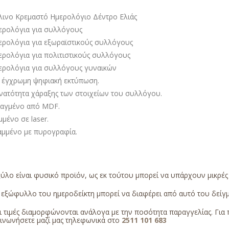
λινο Κρεμαστό Ημερολόγιο Δέντρο Ελιάς
ερολόγια για συλλόγους
ερολόγια για εξωραϊστικούς συλλόγους
ερολόγια για πολιτιστικούς συλλόγους
ερολόγια για συλλόγους γυναικών
 έγχρωμη ψηφιακή εκτύπωση.
νατότητα χάραξης των στοιχείων του συλλόγου.
ιαγμένο από MDF.
μένο σε laser.
αμμένο με πυρογραφία.
ύλο είναι φυσικό προϊόν, ως εκ τούτου μπορεί να υπάρχουν μικρέ
εξώφυλλο του ημεροδείκτη μπορεί να διαφέρει από αυτό του δείγμα
 τιμές διαμορφώνονται ανάλογα με την ποσότητα παραγγελίας. Για 
οινωνήσετε μαζί μας τηλεφωνικά στο
2511 101 683