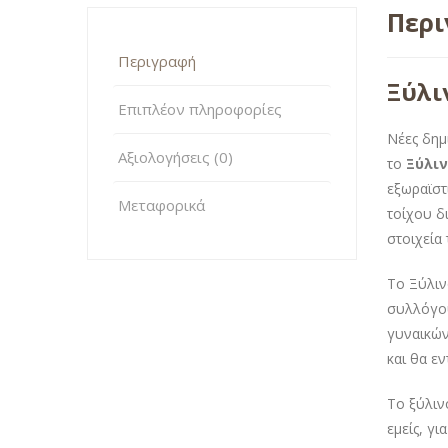
Περ
Περιγραφή
Ξύλι
Επιπλέον πληροφορίες
Νέες δημ
Αξιολογήσεις (0)
το
Ξύλιν
εξωραϊστ
Μεταφορικά
τοίχου δ
στοιχεία
Το Ξύλιν
συλλόγου
γυναικών
και θα ε
Το ξύλιν
εμείς, γι