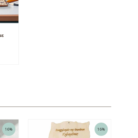
με
16%
16%