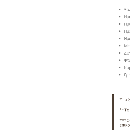
Ξύ
Ημ
Ημ
Ημ
Ημ
Με
Δυ
Φτ
Κομ
Γρ
*Το ξ
**Το 
***Οι
επικ