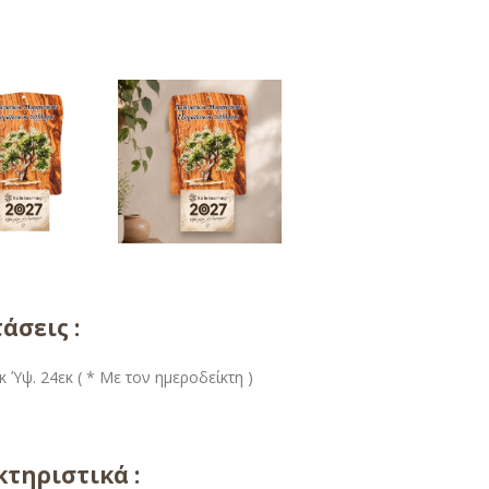
άσεις :
κ Ύψ. 24εκ ( * Με τον ημεροδείκτη )
τηριστικά :