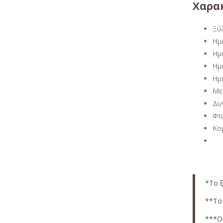
Χαρακ
Ξύ
Ημ
Ημ
Ημ
Ημ
Με
Δυ
Φτ
Κομ
*Το ξ
**Το 
***Οι