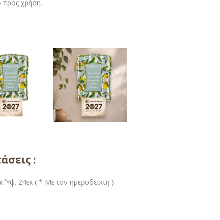
ο προς χρήση.
άσεις :
κ Ύψ. 24εκ ( * Με τον ημεροδείκτη )