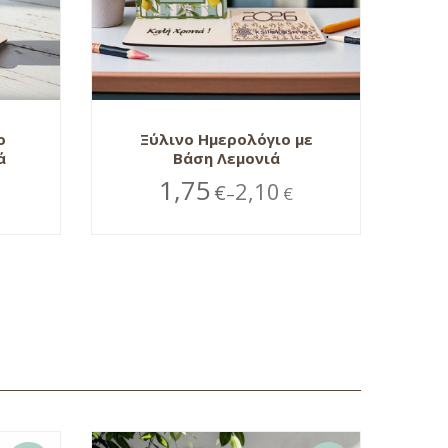
ο
Ξύλινο Ημερολόγιο με
ά
Βάση Λεμονιά
1,75
2,10
€
€
–