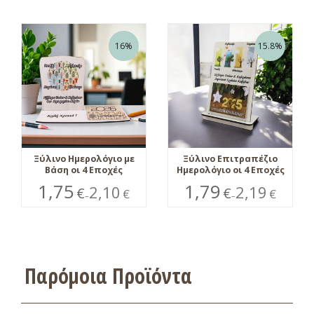
16%
15.8%
Ξύλινο Ημερολόγιο με
Ξύλινο Επιτραπέζιο
Βάση οι 4 Εποχές
Ημερολόγιο οι 4 Εποχές
1,75
1,79
2,10
2,19
€
€
€
€
–
–
Παρόμοια Προϊόντα