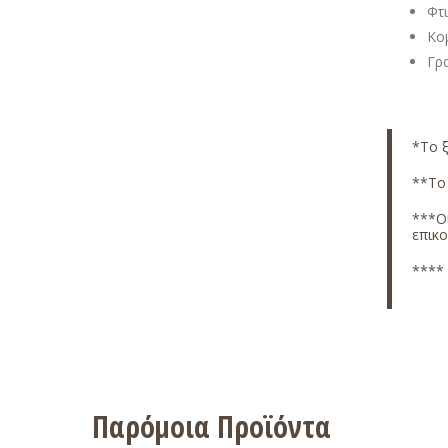
Φτ
Κομ
Γρ
*Το ξ
**Το 
***Οι
επικ
**** 
Παρόμοια Προϊόντα