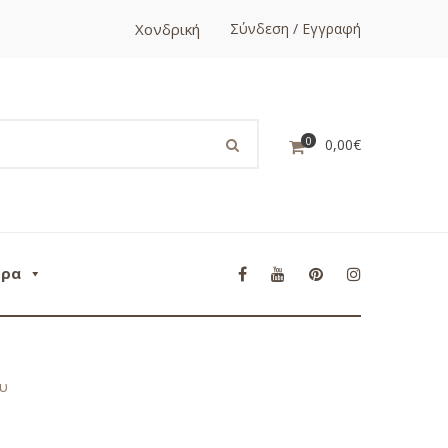
Χονδρική
Σύνδεση / Εγγραφή
0
0,00
€
ορα
ου