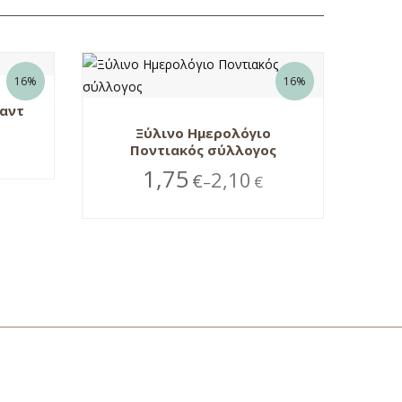
16%
16%
ταντ
Ξύλινο Ημερολόγιο
Ποντιακός σύλλογος
1,75
2,10
€
€
–