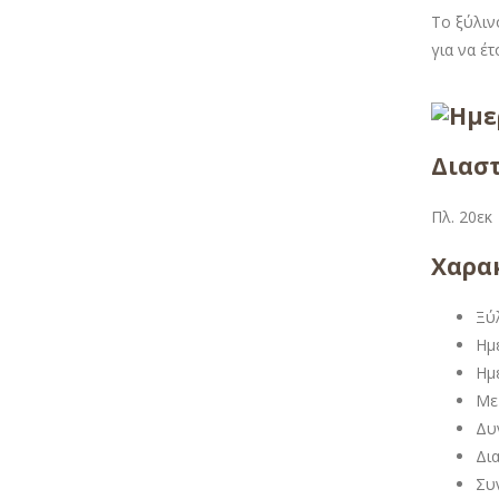
Το ξύλιν
για να έ
Διαστ
Πλ. 20εκ
Χαρακ
Ξύ
Ημ
Ημ
Με
Δυ
Δι
Συ