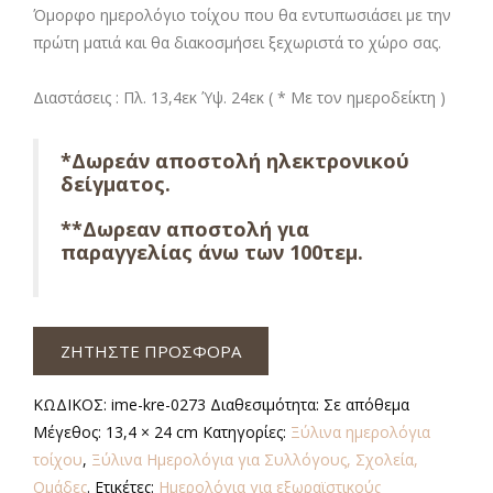
Όμορφο ημερολόγιο τοίχου που θα εντυπωσιάσει με την
πρώτη ματιά και θα διακοσμήσει ξεχωριστά το χώρο σας.
Διαστάσεις : Πλ. 13,4εκ Ύψ. 24εκ ( * Με τον ημεροδείκτη )
*Δωρεάν αποστολή ηλεκτρονικού
δείγματος.
**Δωρεαν αποστολή για
παραγγελίας άνω των 100τεμ.
ΖΗΤΗΣΤΕ ΠΡΟΣΦΟΡΑ
ΚΩΔΙΚΟΣ:
ime-kre-0273
Διαθεσιμότητα:
Σε απόθεμα
Μέγεθος:
13,4 × 24 cm
Κατηγορίες:
Ξύλινα ημερολόγια
τοίχου
,
Ξύλινα Ημερολόγια για Συλλόγους, Σχολεία,
Ομάδες
.
Ετικέτες:
Ημερολόγια για εξωραϊστικούς