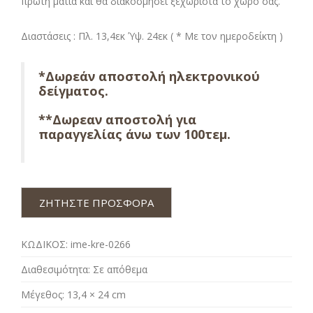
πρώτη ματιά και θα διακοσμήσει ξεχωριστά το χώρο σας.
Διαστάσεις : Πλ. 13,4εκ Ύψ. 24εκ ( * Με τον ημεροδείκτη )
*Δωρεάν αποστολή ηλεκτρονικού
δείγματος.
**Δωρεαν αποστολή για
παραγγελίας άνω των 100τεμ.
ΖΗΤΗΣΤΕ ΠΡΟΣΦΟΡΑ
ΚΩΔΙΚΟΣ:
ime-kre-0266
Διαθεσιμότητα:
Σε απόθεμα
Μέγεθος:
13,4 × 24 cm