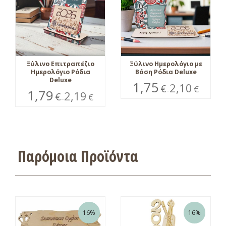
Ξύλινο Επιτραπέζιο
Ξύλινο Ημερολόγιο με
Ημερολόγιο Ρόδια
Βάση Ρόδια Deluxe
Deluxe
1,75
2,10
€
€
1,79
–
2,19
€
€
–
Παρόμοια Προϊόντα
16%
16%