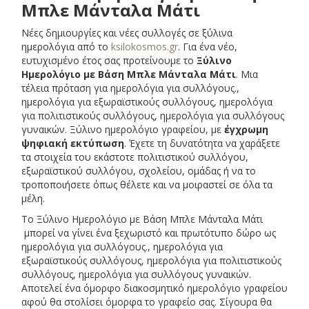
Μπλε Μάνταλα Μάτι
Νέες δημιουργίες και νέες συλλογές σε ξύλινα
ημερολόγια από το
ksilokosmos.gr
. Για ένα νέο,
ευτυχισμένο έτος σας προτείνουμε το
Ξύλινο
Ημερολόγιο με Βάση Μπλε Μάνταλα Μάτι
. Μια
τέλεια πρόταση για ημερολόγια για συλλόγους.,
ημερολόγια για εξωραϊστικούς συλλόγους, ημερολόγια
για πολιτιστικούς συλλόγους, ημερολόγια για συλλόγους
γυναικών. Ξύλινο ημερολόγιο γραφείου, με
έγχρωμη
ψηφιακή εκτύπωση
. Έχετε τη δυνατότητα να χαράξετε
τα στοιχεία του εκάστοτε πολιτιστικού συλλόγου,
εξωραϊστικού συλλόγου, σχολείου, ομάδας ή να το
τροποποιήσετε όπως θέλετε και να μοιραστεί σε όλα τα
μέλη.
Το Ξύλινο Ημερολόγιο με Βάση Μπλε Μάνταλα Μάτι
μπορεί να γίνει ένα ξεχωριστό και πρωτότυπο δώρο ως
ημερολόγια για συλλόγους., ημερολόγια για
εξωραϊστικούς συλλόγους, ημερολόγια για πολιτιστικούς
συλλόγους, ημερολόγια για συλλόγους γυναικών.
Αποτελεί ένα όμορφο διακοσμητικό ημερολόγιο γραφείου
αφού θα στολίσει όμορφα το γραφείο σας. Σίγουρα θα