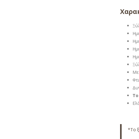
Χαρακ
Ξύ
Ημ
Ημ
Ημ
Ημ
Ξύ
Με
Φτ
Δυ
Το
Ελ
*Το ξ