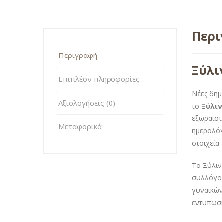
Περ
Περιγραφή
Ξύλι
Επιπλέον πληροφορίες
Νέες δημ
Αξιολογήσεις (0)
το
Ξύλιν
εξωραϊστ
Μεταφορικά
ημερολόγ
στοιχεία
Το Ξύλιν
συλλόγου
γυναικών
εντυπωσι