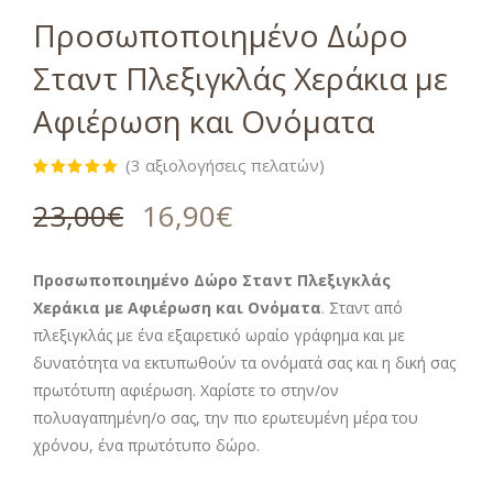
Προσωποποιημένο Δώρο
Σταντ Πλεξιγκλάς Χεράκια με
Αφιέρωση και Ονόματα
(
3
αξιολογήσεις πελατών)
Βαθμολογήθηκε
3
με
5.00
23,00
€
16,90
€
από 5 με
βάση
βαθμολογίες
πελάτη
Προσωποποιημένο Δώρο Σταντ Πλεξιγκλάς
Χεράκια με Αφιέρωση και Ονόματα
. Σταντ από
πλεξιγκλάς με ένα εξαιρετικό ωραίο γράφημα και με
δυνατότητα να εκτυπωθούν τα ονόματά σας και η δική σας
πρωτότυπη αφιέρωση. Χαρίστε το στην/ον
πολυαγαπημένη/ο σας, την πιο ερωτευμένη μέρα του
χρόνου, ένα πρωτότυπο δώρο.