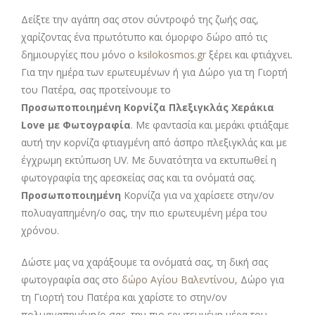
Δείξτε την αγάπη σας στον σύντροφό της ζωής σας,
χαρίζοντας ένα πρωτότυπο και όμορφο δώρο από τις
δημιουργίες που μόνο ο
ksilokosmos.gr
ξέρει και φτιάχνει.
Για την ημέρα των ερωτευμένων ή για Δώρο για τη Γιορτή
του Πατέρα, σας προτείνουμε το
Προσωποποιημένη Κορνίζα Πλεξιγκλάς Χεράκια
Love με Φωτογραφία
. Με φαντασία και μεράκι φτιάξαμε
αυτή την κορνίζα φτιαγμένη από άσπρο πλεξιγκλάς και με
έγχρωμη εκτύπωση UV. Με δυνατότητα να εκτυπωθεί η
φωτογραφία της αρεσκείας σας και τα ονόματά σας.
Προσωποποιημένη
Κορνίζα για να χαρίσετε στην/ον
πολυαγαπημένη/ο σας, την πιο ερωτευμένη μέρα του
χρόνου.
Δώστε μας να χαράξουμε τα ονόματά σας, τη δική σας
φωτογραφία σας στο
δώρο Αγίου Βαλεντίνου
, Δώρο για
τη Γιορτή του Πατέρα και χαρίστε το στην/ον
πολυαγαπημένη/ο σας, την πιο ερωτευμένη μέρα του