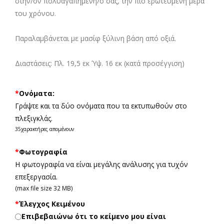
στην/ον πολυαγαπημένη/ο σας, την πιο ερωτευμένη μέρα
του χρόνου.
Παραλαμβάνεται με μασίφ ξύλινη βάση από οξιά.
Διαστάσεις: Πλ. 19,5 εκ Ύψ. 16 εκ (κατά προσέγγιση)
*
Ονόματα:
Γράψτε και τα δύο ονόματα που τα εκτυπωθούν στο
πλεξιγκλάς.
35
χαρακτήρες απομένουν
*
Φωτογραφία
Η φωτογραφία να είναι μεγάλης ανάλυσης για τυχόν
επεξεργασία.
(max file size 32 MB)
*
Έλεγχος Κειμένου
Επιβεβαιώνω ότι το κείμενο μου είναι