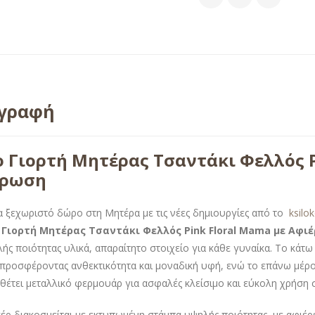
ιγραφή
 Γιορτή Μητέρας Τσαντάκι Φελλός P
έρωση
α ξεχωριστό δώρο στη Μητέρα με τις νέες δημιουργίες από το
ksilo
Γιορτή Μητέρας Τσαντάκι Φελλός Pink Floral Mama με Αφι
ής ποιότητας υλικά, απαραίτητο στοιχείο για κάθε γυναίκα. Το κά
προσφέροντας ανθεκτικότητα και μοναδική υφή, ενώ το επάνω μέρο
αθέτει μεταλλικό φερμουάρ για ασφαλές κλείσιμο και εύκολη χρήση σ
έρ διακοσμείται με εκτυπωμένη στάμπα υψηλής ποιότητας, με αφιέρ