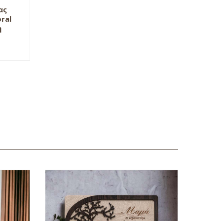
ας
ral
η