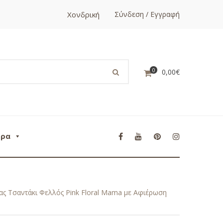
Χονδρική
Σύνδεση / Εγγραφή
0
0,00
€
ορα
ς Τσαντάκι Φελλός Pink Floral Mama με Αφιέρωση