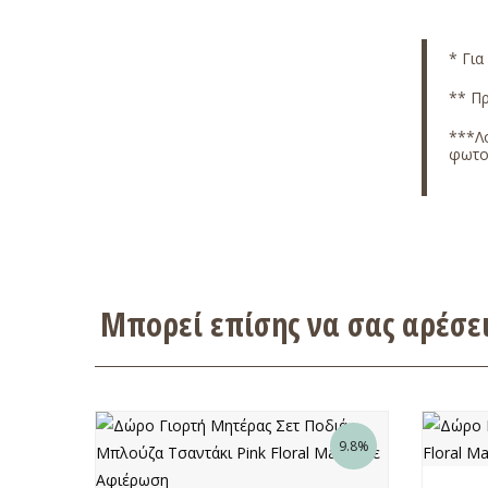
* Για
** Πρ
***Λό
φωτο
Μπορεί επίσης να σας αρέσ
9.8%