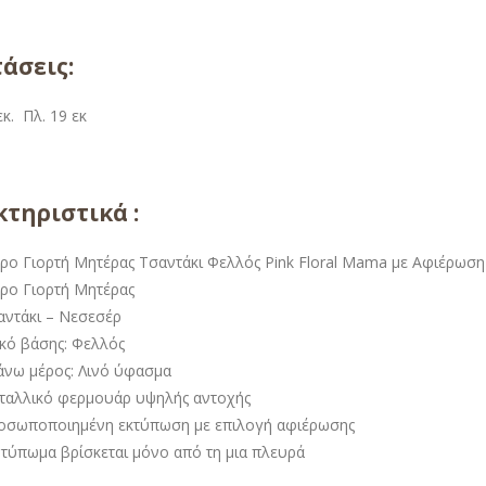
άσεις:
εκ. Πλ. 19 εκ
τηριστικά :
ρο Γιορτή Μητέρας Τσαντάκι Φελλός Pink Floral Mama με Αφιέρωση
ρο Γιορτή Μητέρας
αντάκι – Νεσεσέρ
ικό βάσης: Φελλός
άνω μέρος: Λινό ύφασμα
ταλλικό φερμουάρ υψηλής αντοχής
οσωποποιημένη εκτύπωση με επιλογή αφιέρωσης
 τύπωμα βρίσκεται μόνο από τη μια πλευρά