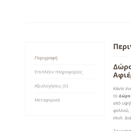
Περ
Περιγραφή
Δώρο
Επιπλέον πληροφορίες
Αφι
Αξιολογήσεις (0)
Κάντε έν
το
Δώρο 
Μεταφορικά
από υψηλ
φελλού, 
στυλ. Δι
Το νεσεσ