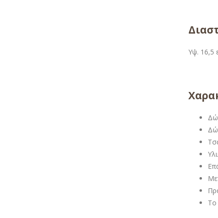
Διαστ
Υψ. 16,5 
Χαρακ
Δώ
Δώ
Τσ
Υλ
Επ
Με
Πρ
Το