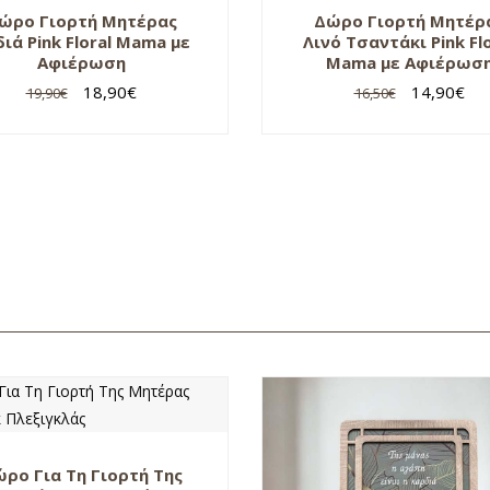
ώρο Γιορτή Μητέρας
Δώρο Γιορτή Μητέρ
ιά Pink Floral Mama με
Λινό Τσαντάκι Pink Flo
Αφιέρωση
Mama με Αφιέρωσ
18,90
€
14,90
€
19,90
€
16,50
€
ρο Για Τη Γιορτή Της