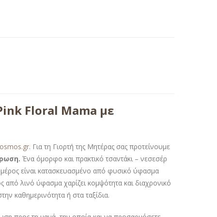
ink Floral Mama με
kosmos.gr
. Για τη Γιορτή της Μητέρας σας προτείνουμε
έρωση
.
Ένα όμορφο και πρακτικό τσαντάκι – νεσεσέρ
τω μέρος είναι κατασκευασμένο από φυσικό ύφασμα
ς από λινό ύφασμα χαρίζει κομψότητα και διαχρονικό
την καθημερινότητα ή στα ταξίδια.
ωση προς τη μαμά, την οποία και να προσαρμόσετε,