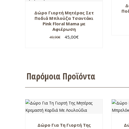
Δ
Ποδ
Δώρο Γιορτή Μητέρας Σετ
Ποδιά Μπλούζα Τσαντάκι
Pink Floral Mama με
Αφιέρωση
45,00
€
49,90
€
Παρόμοια Προϊόντα
Δώρο Για Τη Γιορτή Της
Δώ