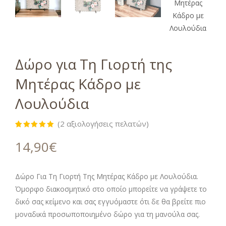
Δώρο για Τη Γιορτή της
Μητέρας Κάδρο με
Λουλούδια
(
2
αξιολογήσεις πελατών)
Βαθμολογήθηκε
2
με
5.00
14,90
€
από 5 με
βάση
βαθμολογίες
πελάτη
Δώρο Για Τη Γιορτή Της Μητέρας Κάδρο με Λουλούδια.
Όμορφο διακοσμητικό στο οποίο μπορείτε να γράψετε το
δικό σας κείμενο και σας εγγυόμαστε ότι δε θα βρείτε πιο
μοναδικά προσωποποιημένο δώρο για τη μανούλα σας.