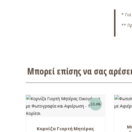
* Για
** Πρ
Μπορεί επίσης να σας αρέσ
20.4%
Μη
Κορνίζα Γιορτή Μητέρας