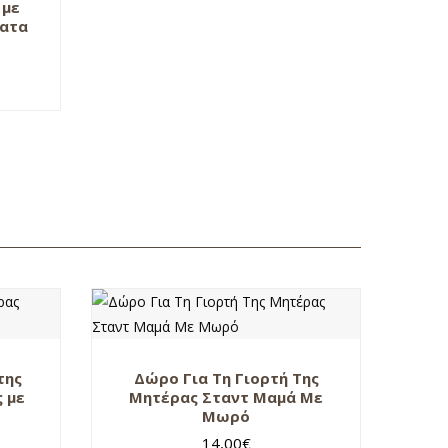
 με
ματα
της
Δώρο Για Τη Γιορτή Της
 με
Μητέρας Σταντ Μαμά Με
Μωρό
14,00
€