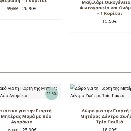
φιέρωση – 1 Κορίτσι
Μαξιλάρι Οικογένεια
Φωτογραφία και Ονό
26,90
€
35,00
€
– 1 Κορίτσι
15,50
€
33.6%
ιστικό για την Γιορτή
Δώρο για την Γιορτή 
 Μητέρας Μαμά με Δύο
Μητέρας Δέντρο Ζωής
Αγοράκια
Τρία Παιδιά
25,90
€
18,00
€
39,00
€