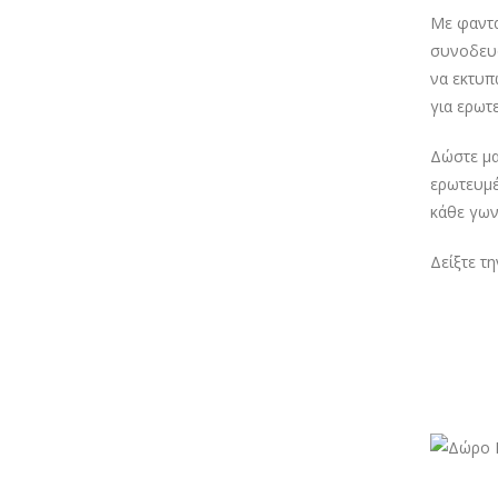
Με φαντα
συνοδευό
να εκτυπ
για ερωτ
Δώστε μα
ερωτευμέ
κάθε γων
Δείξτε τ