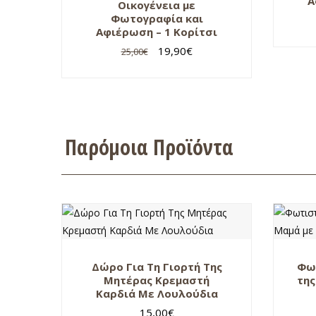
Α
Οικογένεια με
Φωτογραφία και
Αφιέρωση – 1 Κορίτσι
19,90
€
25,00
€
Παρόμοια Προϊόντα
Δώρο Για Τη Γιορτή Της
Φωτ
Μητέρας Κρεμαστή
της
Καρδιά Με Λουλούδια
15,00
€