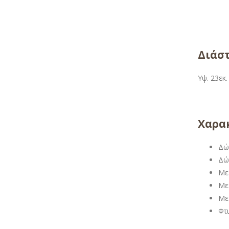
Διάσ
Υψ. 23εκ.
Χαρακ
Δώ
Δώ
Με
Με
Με
Φτ