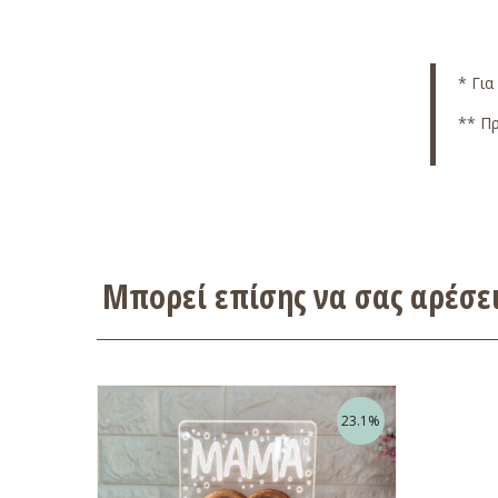
* Για
** Πρ
Μπορεί επίσης να σας αρέσ
23.1%