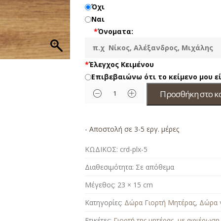
Όχι
Ναι
*
Όνοματα:
*
Έλεγχος Κειμένου
Επιβεβαιώνω ότι το κείμενο μου 
Προσθήκη στο κ
- Αποστολή σε 3-5 εργ. μέρες
ΚΩΔΙΚΟΣ:
crd-plx-5
Διαθεσιμότητα:
Σε απόθεμα
Μέγεθος:
23 × 15 cm
Κατηγορίες:
Δώρα Γιορτή Μητέρας
,
Δώρα γ
Ετικέτες:
Γιορτή της μητέρας
,
με αφιέρωση