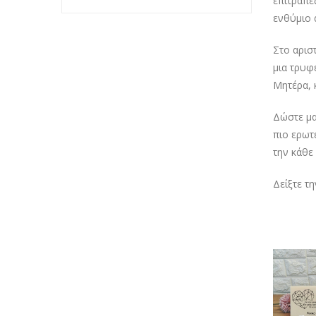
επιτραπέ
ενθύμιο 
Στο αρισ
μια τρυφ
Μητέρα, 
Δώστε μα
πιο ερωτ
την κάθε
Δείξτε τ