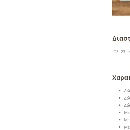
Διαστ
Πλ. 23 εκ
Χαρακ
Δώ
Δώ
Δώ
Με
Με
Με