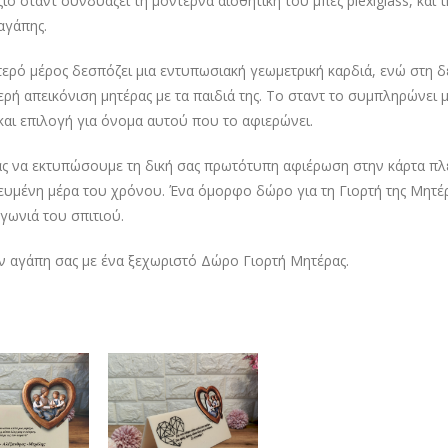
ζιο σταντ συνδυάζει τη μοντέρνα αισθητική του μπεζ plexiglass, κα
αγάπης.
τερό μέρος δεσπόζει μια εντυπωσιακή γεωμετρική καρδιά, ενώ στη δ
ερή απεικόνιση μητέρας με τα παιδιά της. Το σταντ το συμπληρώνει
και επιλογή για όνομα αυτού που το αφιερώνει.
ς να εκτυπώσουμε τη δική σας πρωτότυπη αφιέρωση στην κάρτα πλε
ευμένη μέρα του χρόνου. Ένα όμορφο δώρο για τη Γιορτή της Μητέ
 γωνιά του σπιτιού.
ην αγάπη σας με ένα ξεχωριστό Δώρο Γιορτή Μητέρας.