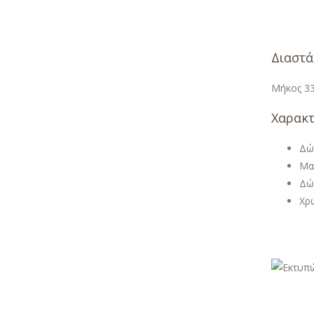
Διαστά
Μήκος 33
Χαρακτ
Δώ
Μα
Δώ
Χρ