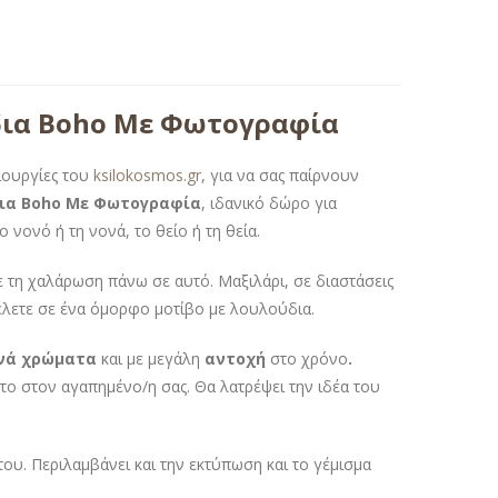
δια Boho Με Φωτογραφία
ιουργίες του
ksilokosmos.gr
, για να σας παίρνουν
δια Boho Με Φωτογραφία
, ιδανικό δώρο για
 νονό ή τη νονά, το θείο ή τη θεία.
ε τη χαλάρωση πάνω σε αυτό. Μαξιλάρι, σε διαστάσεις
λετε σε ένα όμορφο μοτίβο με λουλούδια.
νά χρώματα
και με μεγάλη
αντοχή
στο χρόνο
.
το στον αγαπημένο/η σας. Θα λατρέψει την ιδέα του
του. Περιλαμβάνει και την εκτύπωση και το γέμισμα