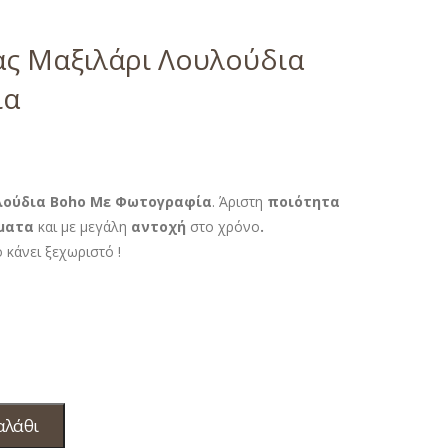
ς Μαξιλάρι Λουλούδια
ία
λούδια Boho Με Φωτογραφία
. Άριστη
ποιότητα
ματα
και με μεγάλη
αντοχή
στο χρόνο
.
 κάνει ξεχωριστό !
αλάθι