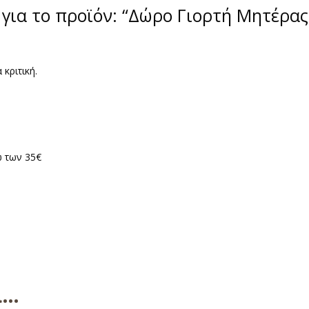
 για το προϊόν: “Δώρο Γιορτή Μητέρα
 κριτική.
 των 35€
ει…