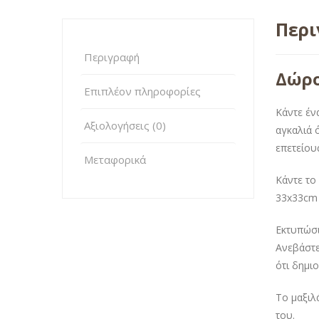
Περ
Περιγραφή
Δώρο
Επιπλέον πληροφορίες
Κάντε έν
Αξιολογήσεις (0)
αγκαλιά 
επετείους
Μεταφορικά
Κάντε το
33x33cm 
Εκτυπώσι
Ανεβάστε
ότι δημι
Το μαξιλ
του.