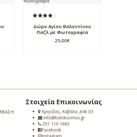
Βαθμολογήθηκε
ου
Δώρο Αγίου Βαλεντίνου
με
4.50
από 5
Παζλ με Φωτογραφία
ce
25,00
€
ge:
00€
ough
90€
Στοιχεία Επικοινωνίας
ΜΒΑΣΗ
Κρηνίδες, Καβάλα ,640 03
info@ksilokosmos.gr
251 110 1683
Facebook
Instagram