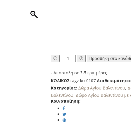
Δώρο
Προσθήκη στο καλάθ
Αγίου
Βαλεντίνου
- Αποστολή σε 3-5 εργ. μέρες
Κορνίζα
Love
ΚΩΔΙΚΟΣ:
agv-ko-0107
Διαθεσιμότητα
με
Κατηγορίες:
Δώρα Αγίου Βαλεντίνου
,
Δ
Φωτογραφία
Βαλεντίνου
,
Δώρο Αγίου Βαλεντίνου με 
ποσότητα
Κοινοποίηση: