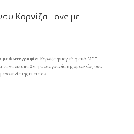
νου Κορνίζα Love με
α
ve με Φωτογραφία
. Κορνίζα φτιαγμένη από MDF
ητα να εκτυπωθεί η φωτογραφία της αρεσκείας σας,
ημερομηνία της επετείου.