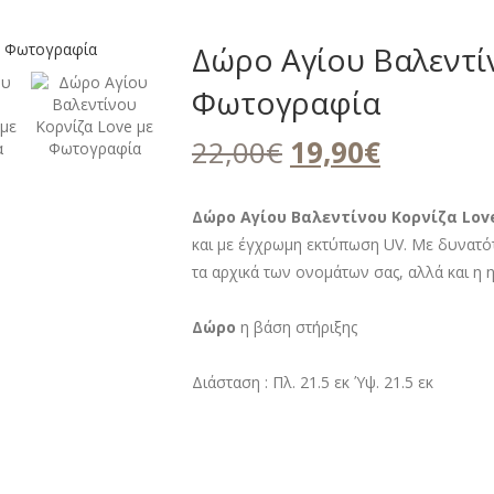
Δώρο Αγίου Βαλεντί
Φωτογραφία
Original
Η
22,00
€
19,90
€
price
τρέχουσ
was:
τιμή
Δώρο Αγίου Βαλεντίνου Κορνίζα Lo
και με έγχρωμη εκτύπωση UV. Με δυνατότ
22,00€.
είναι:
τα αρχικά των ονομάτων σας, αλλά και η 
19,90€.
Δώρο
η βάση στήριξης
Διάσταση : Πλ. 21.5 εκ Ύψ. 21.5 εκ