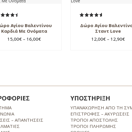
αθμολογήθηκε
Βαθμολογήθηκε
ώρο Αγίου Βαλεντίνου
Δώρο Αγίου Βαλεντίν
με
4.90
με
5.00
από 5
από 5
Καρδιά Με Ονόματα
Σταντ Love
Price
Pri
15,00
€
–
16,00
€
12,00
€
–
12,90
€
range:
ran
15,00€
12,
through
thr
16,00€
12,
ΡΟΦΟΡΙΕΣ
ΥΠΟΣΤΗΡΙΞΗ
ΤΗΜΑ
ΥΠΑΝΑΧΩΡΗΣΗ ΑΠΟ ΤΗ ΣΥ
ΙΝΩΝΙΑ
ΕΠΙΣΤΡΟΦΕΣ – ΑΚΥΡΩΣΕΙΣ
ΣΕΙΣ – ΑΠΑΝΤΗΣΕΙΣ
ΤΡΟΠΟΙ ΑΠΟΣΤΟΛΗΣ
ΕΛΜΑΤΙΕΣ
ΤΡΟΠΟΙ ΠΛΗΡΩΜΗΣ