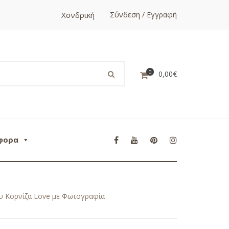
Χονδρική
Σύνδεση / Εγγραφή
0
0,00
€
φορα
υ Κορνίζα Love με Φωτογραφία