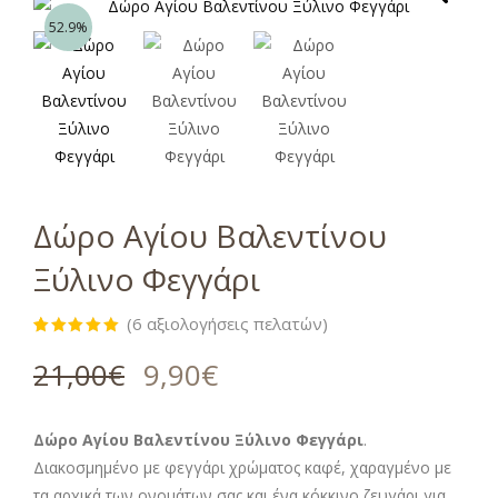
52.9%
Δώρο Αγίου Βαλεντίνου
Ξύλινο Φεγγάρι
(
6
αξιολογήσεις πελατών)
Βαθμολογήθηκε
6
με
5.00
21,00
€
9,90
€
από 5 με
βάση
βαθμολογίες
πελάτη
Δώρο Αγίου Βαλεντίνου Ξύλινο Φεγγάρι
.
Διακοσμημένο με φεγγάρι χρώματος καφέ, χαραγμένο με
τα αρχικά των ονομάτων σας και ένα κόκκινο ζευγάρι για