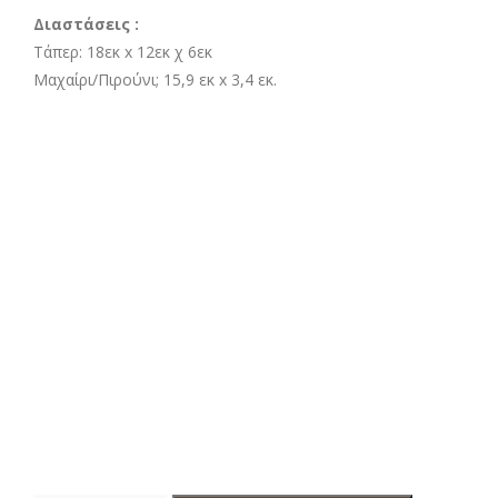
Διαστάσεις :
Τάπερ: 18εκ x 12εκ χ 6εκ
Μαχαίρι/Πιρούνι; 15,9 εκ x 3,4 εκ.