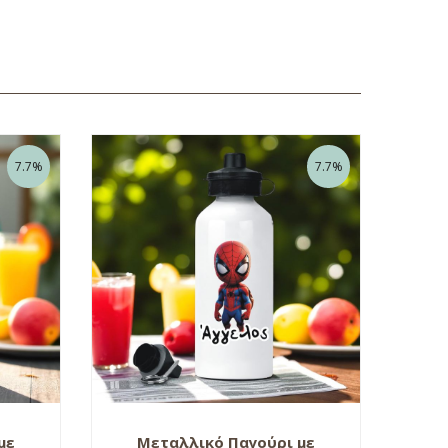
7.7%
7.7%
με
Μεταλλικό Παγούρι με