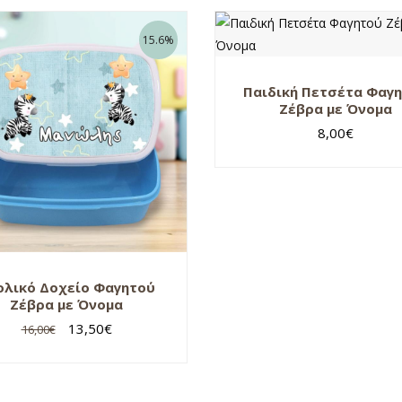
15.6%
Παιδική Πετσέτα Φαγ
Ζέβρα με Όνομα
8,00
€
ολικό Δοχείο Φαγητού
Ζέβρα με Όνομα
13,50
€
16,00
€