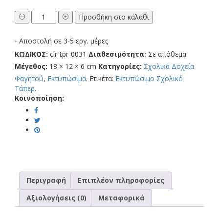
Σχολικό
Προσθήκη στο καλάθι
Δοχείο
Φαγητού
- Αποστολή σε 3-5 εργ. μέρες
Μπάτμαν
Μωρό
ΚΩΔΙΚΟΣ:
clr-tpr-0031
Διαθεσιμότητα:
Σε απόθεμα
με
Μέγεθος:
18 × 12 × 6 cm
Κατηγορίες:
Σχολικά Δοχεία
Όνομα
Φαγητού
,
Εκτυπώσιμα
.
Ετικέτα:
Εκτυπώσιμο Σχολικό
ποσότητα
Τάπερ
.
Κοινοποίηση:
Περιγραφή
Επιπλέον πληροφορίες
Αξιολογήσεις (0)
Μεταφορικά