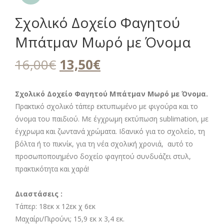
Σχολικό Δοχείο Φαγητού
Μπάτμαν Μωρό με Όνομα
Original
Η
16,00
€
13,50
€
price
τρέχουσα
was:
τιμή
Σχολικό Δοχείο Φαγητού Μπάτμαν Μωρό με Όνομα.
Πρακτικό σχολικό τάπερ εκτυπωμένο με φιγούρα και το
16,00€.
είναι:
όνομα του παιδιού. Με έγχρωμη εκτύπωση sublimation, με
13,50€.
έγχρωμα και ζωντανά χρώματα. Ιδανικό για το σχολείο, τη
βόλτα ή το πικνίκ, για τη νέα σχολική χρονιά, αυτό το
προσωποποιημένο δοχείο φαγητού συνδυάζει στυλ,
πρακτικότητα και χαρά!
Διαστάσεις :
Τάπερ: 18εκ x 12εκ χ 6εκ
Μαχαίρι/Πιρούνι; 15,9 εκ x 3,4 εκ.