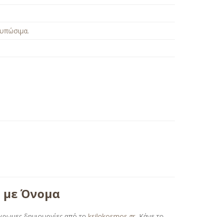
τυπώσιμα
.
ς με Όνομα
γχρωμες δημιουργίες από το
ksilokosmos.gr
.
Κάνε το