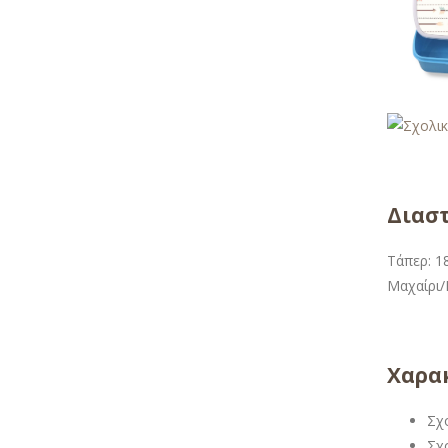
Διαστ
Τάπερ: 18
Μαχαίρι/Π
Χαρακ
Σχ
Σχ