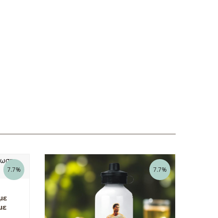
7.7%
7.7%
με
με