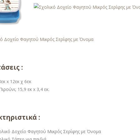
άσεις :
εκ x 12εκ χ 6εκ
ιρούνι; 15,9 εκ x 3,4 εκ.
τηριστικά :
ολικό Δοχείο Φαγητού Μικρός Σερίφης με Όνομα
ολικό Τάπερ για παιδιά