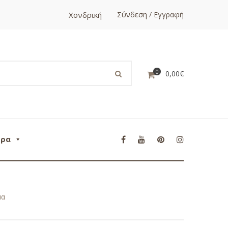
Χονδρική
Σύνδεση / Εγγραφή
0
0,00
€
ορα
μα