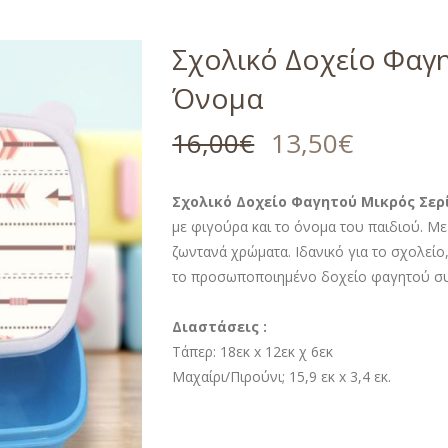
Σχολικό Δοχείο Φαγ
Όνομα
16,00
€
13,50
€
Σχολικό Δοχείο Φαγητού Μικρός Σερ
με φιγούρα και το όνομα του παιδιού. Μ
ζωντανά χρώματα. Ιδανικό για το σχολείο,
το προσωποποιημένο δοχείο φαγητού συν
Διαστάσεις :
Τάπερ: 18εκ x 12εκ χ 6εκ
Μαχαίρι/Πιρούνι; 15,9 εκ x 3,4 εκ.