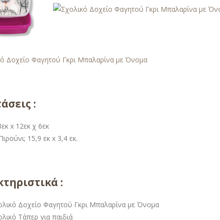
άσεις :
εκ x 12εκ χ 6εκ
ιρούνι; 15,9 εκ x 3,4 εκ.
τηριστικά :
ολικό Δοχείο Φαγητού Γκρι Μπαλαρίνα με Όνομα
ολικό Τάπερ για παιδιά