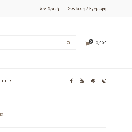
Χονδρική
Σύνδεση / Εγγραφή
0
0,00
€
ορα
μα