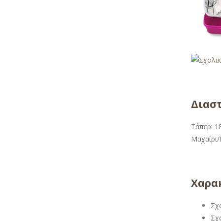
Διαστ
Τάπερ: 18
Μαχαίρι/Π
Χαρακ
Σχ
Σχ