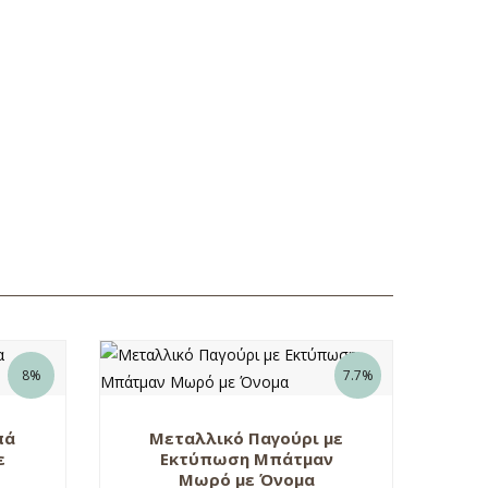
8%
7.7%
πά
Μεταλλικό Παγούρι με
ε
Εκτύπωση Μπάτμαν
Μωρό με Όνομα