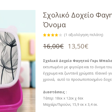
Σχολικό Δοχείο Φαγ
Όνομα
(
1
αξιολόγηση πελάτη)
Βαθμολογήθηκε
1
με
4.00
16,00
€
13,50
€
από 5
με βάση
βαθμολογία
πελάτη
Σχολικό Δοχείο Φαγητού Γκρι Μπαλα
εκτυπωμένο με φιγούρα και το όνομα του
έγχρωμα και ζωντανά χρώματα. Ιδανικό για
χρονιά, αυτό το προσωποποιημένο δοχείο
Διαστάσεις :
Τάπερ: 18εκ x 12εκ χ 6εκ
Μαχαίρι/Πιρούνι; 15,9 εκ x 3,4 εκ.