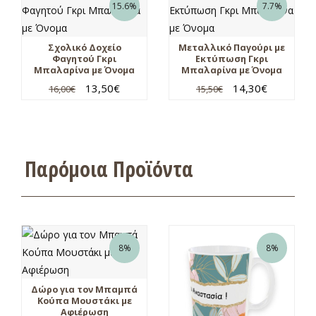
15.6%
7.7%
Σχολικό Δοχείο
Μεταλλικό Παγούρι με
Φαγητού Γκρι
Εκτύπωση Γκρι
Μπαλαρίνα με Όνομα
Μπαλαρίνα με Όνομα
13,50
€
14,30
€
16,00
€
15,50
€
Παρόμοια Προϊόντα
8%
8%
Δώρο για τον Μπαμπά
Κούπα Μουστάκι με
Αφιέρωση