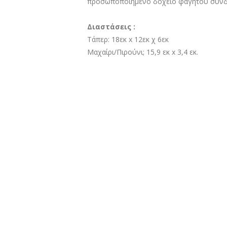
προσωποποιημένο δοχείο φαγητού συνδυά
Διαστάσεις :
Τάπερ: 18εκ x 12εκ χ 6εκ
Μαχαίρι/Πιρούνι; 15,9 εκ x 3,4 εκ.