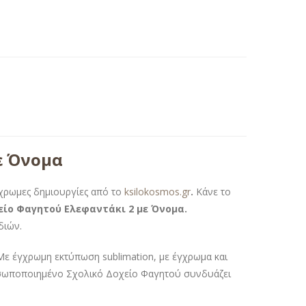
ε Όνομα
γχρωμες δημιουργίες από το
ksilokosmos.gr
.
Κάνε το
ίο Φαγητού Ελεφαντάκι 2 με Όνομα.
διών.
Με έγχρωμη εκτύπωση sublimation, με έγχρωμα και
προσωποποιημένο Σχολικό Δοχείο Φαγητού συνδυάζει