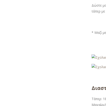
Δώστε μα
τάπερ με
* Μαζί μ
Διαστ
Τάπερ: 18
Μαχαίρι/Π