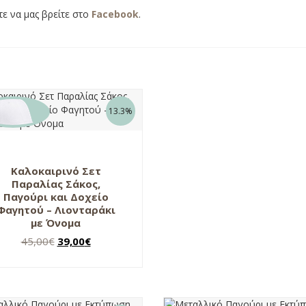
ίτε να μας βρείτε στο
Facebook
.
13.3%
Καλοκαιρινό Σετ
Παραλίας Σάκος,
Παγούρι και Δοχείο
Φαγητού – Λιονταράκι
με Όνομα
Original
Η
45,00
€
39,00
€
price
τρέχουσα
was:
τιμή
45,00€.
είναι:
39,00€.