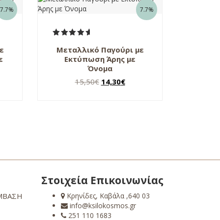
7.7%
7.7%
Βαθμολογήθηκε
ε
Μεταλλικό Παγούρι με
με
5.00
από 5
ε
Εκτύπωση Άρης με
Όνομα
Original
Η
15,50
€
14,30
€
χουσα
price
τρέχουσα
was:
τιμή
ι:
15,50€.
είναι:
0€.
14,30€.
Στοιχεία Επικοινωνίας
ΜΒΑΣΗ
Κρηνίδες, Καβάλα ,640 03
info@ksilokosmos.gr
251 110 1683