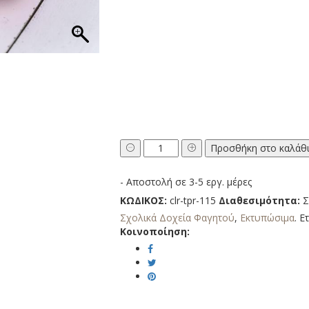
Σχολικό
Προσθήκη στο καλάθ
Δοχείο
Φαγητού
- Αποστολή σε 3-5 εργ. μέρες
Λιονταράκι
με
ΚΩΔΙΚΟΣ:
clr-tpr-115
Διαθεσιμότητα:
Σ
Όνομα
Σχολικά Δοχεία Φαγητού
,
Εκτυπώσιμα
.
Ετ
ποσότητα
Κοινοποίηση: