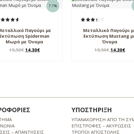
7.7%
αθμολογήθηκε
Βαθμολογήθηκε
Μεταλλικό Παγούρι με
Μεταλλικό Παγούρι μ
με
5.00
με
από 5
3.67
Εκτύπωση Spiderman
Εκτύπωση Mustang μ
από 5
Μωρό με Όνομα
Όνομα
Original
Η
Original
Η
15,50
€
14,30
€
15,50
€
14,30
€
price
τρέχουσα
price
τρέ
was:
τιμή
was:
τιμή
15,50€.
είναι:
15,50€.
είνα
14,30€.
14,3
ΡΟΦΟΡΙΕΣ
ΥΠΟΣΤΗΡΙΞΗ
ΤΗΜΑ
ΥΠΑΝΑΧΩΡΗΣΗ ΑΠΟ ΤΗ ΣΥ
ΙΝΩΝΙΑ
ΕΠΙΣΤΡΟΦΕΣ – ΑΚΥΡΩΣΕΙΣ
ΣΕΙΣ – ΑΠΑΝΤΗΣΕΙΣ
ΤΡΟΠΟΙ ΑΠΟΣΤΟΛΗΣ