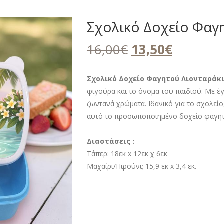
Σχολικό Δοχείο Φαγ
Original
Η
16,00
€
13,50
€
price
τρέχουσ
was:
τιμή
Σχολικό Δοχείο Φαγητού Λιονταράκι
φιγούρα και το όνομα του παιδιού. Με έ
16,00€.
είναι:
ζωντανά χρώματα. Ιδανικό για το σχολείο,
13,50€.
αυτό το προσωποποιημένο δοχείο φαγητο
Διαστάσεις :
Τάπερ: 18εκ x 12εκ χ 6εκ
Μαχαίρι/Πιρούνι; 15,9 εκ x 3,4 εκ.