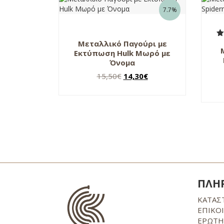
7.7%
Μεταλλικό Παγούρι με
Β
Εκτύπωση Hulk Μωρό με
Όνομα
Original
Η
15,50
€
14,30
€
price
τρέχουσα
was:
τιμή
15,50€.
είναι:
14,30€.
ΠΛΗ
ΚΑΤΑΣ
ΕΠΙΚΟ
ΕΡΩΤΗ