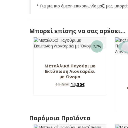
* Για μια πιο άμεση επικοινωνία μαζί μας, μπορε
Μπορεί επίσης να σας αρέσει…
7.7%
Μεταλλικό Παγούρι με
Εκτύπωση Λιονταράκι
με Όνομα
Original
Η
15,50
€
14,30
€
price
τρέχουσα
was:
τιμή
15,50€.
είναι:
14,30€.
Παρόμοια Προϊόντα