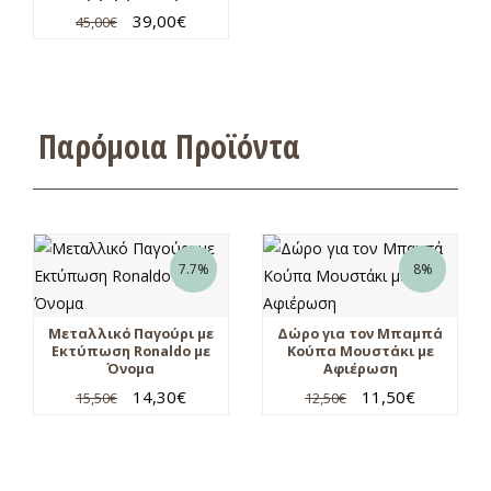
39,00
€
45,00
€
Παρόμοια Προϊόντα
7.7%
8%
Μεταλλικό Παγούρι με
Δώρο για τον Μπαμπά
Εκτύπωση Ronaldo με
Κούπα Μουστάκι με
Όνομα
Αφιέρωση
14,30
€
11,50
€
15,50
€
12,50
€