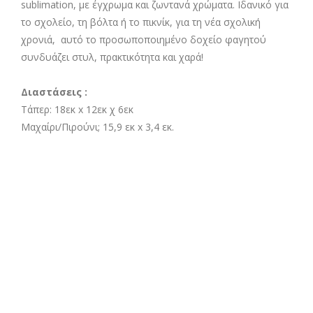
sublimation, με έγχρωμα και ζωντανά χρώματα. Ιδανικό για
το σχολείο, τη βόλτα ή το πικνίκ, για τη νέα σχολική
χρονιά, αυτό το προσωποποιημένο δοχείο φαγητού
συνδυάζει στυλ, πρακτικότητα και χαρά!
Διαστάσεις :
Τάπερ: 18εκ x 12εκ χ 6εκ
Μαχαίρι/Πιρούνι; 15,9 εκ x 3,4 εκ.