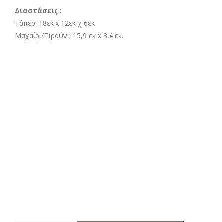
Διαστάσεις :
Τάπερ: 18εκ x 12εκ χ 6εκ
Μαχαίρι/Πιρούνι; 15,9 εκ x 3,4 εκ.