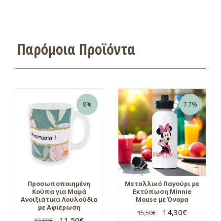
Παρόμοια Προϊόντα
8%
7.7%
Προσωποποιημένη
Μεταλλικό Παγούρι με
Κούπα για Μαμά
Εκτύπωση Minnie
Ανοιξιάτικα Λουλούδια
Mouse με Όνομα
με Αφιέρωση
14,30
€
15,50
€
11,50
€
12,50
€