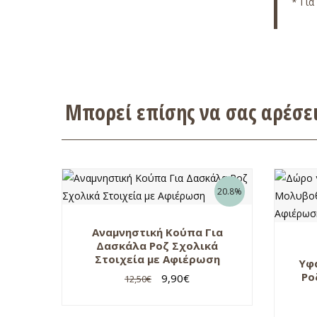
* Για
Μπορεί επίσης να σας αρέσ
20.8%
Αναμνηστική Κούπα Για
Δασκάλα Ροζ Σχολικά
Στοιχεία με Αφιέρωση
Υφ
Ρο
9,90
€
12,50
€