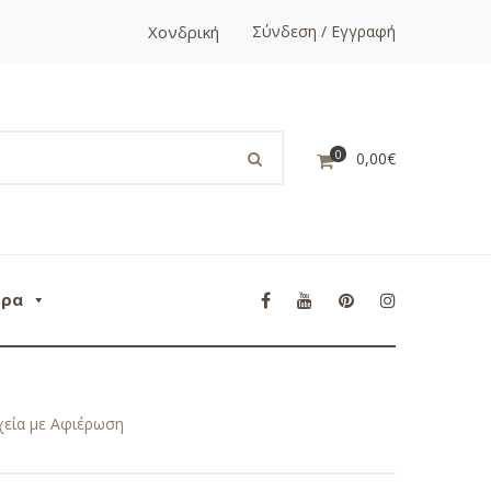
Χονδρική
Σύνδεση / Εγγραφή
0
0,00
€
ορα
χεία με Αφιέρωση