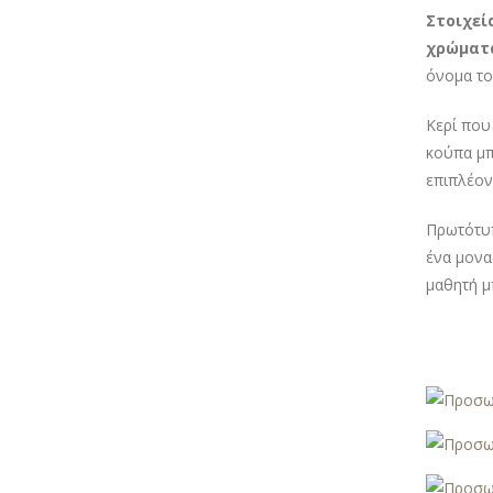
Στοιχεί
χρώματ
όνομα το
Κερί που
κούπα μπ
επιπλέον
Πρωτότυπ
ένα μονα
μαθητή μ