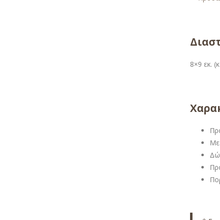
Διαστ
8×9 εκ. 
Χαρακ
Πρ
Με
Δώ
Πρ
Πο