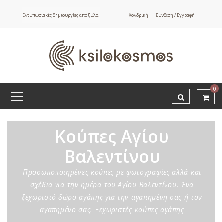
Εντυπωσιακές δημιουργίες από ξύλο!
Χονδρική
Σύνδεση / Εγγραφή
0
Κούπες Αγίου
Βαλεντίνου
Προσωποποιημένες κούπες με φωτογραφίες αλλά και
σχέδια για την ημέρα του Αγίου Βαλεντίνου. Ένα
ξεχωριστό δώρο αγάπης για την αγαπημένη σας ή τον
αγαπημένο σας. Ξεχωριστές κούπες αγάπης