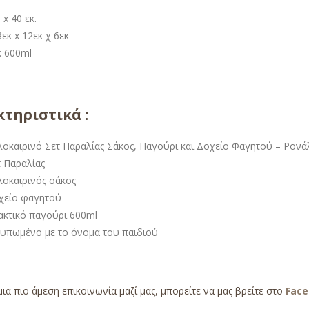
 x 40 εκ.
εκ x 12εκ χ 6εκ
: 600ml
τηριστικά :
λοκαιρινό Σετ Παραλίας Σάκος, Παγούρι και Δοχείο Φαγητού – Ρον
τ Παραλίας
λοκαιρινός σάκος
χείο φαγητού
ακτικό παγούρι 600ml
τυπωμένο με το όνομα του παιδιού
μια πιο άμεση επικοινωνία μαζί μας, μπορείτε να μας βρείτε στο
Fac