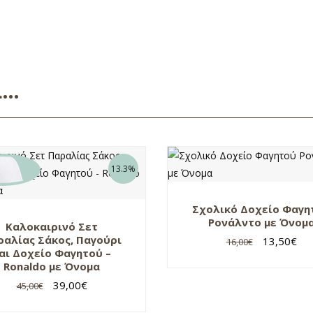
ει…
13.3%
Σχολικό Δοχείο Φαγη
Ρονάλντο με Όνομ
Καλοκαιρινό Σετ
ραλίας Σάκος, Παγούρι
13,50
€
16,00
€
αι Δοχείο Φαγητού –
Ronaldo με Όνομα
39,00
€
45,00
€