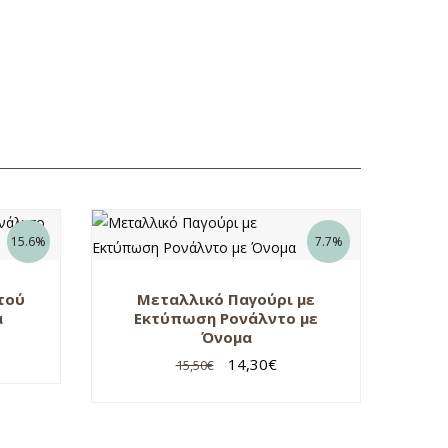
15.6%
7.7%
τού
Μεταλλικό Παγούρι με
α
Εκτύπωση Ρονάλντο με
Όνομα
14,30
€
15,50
€