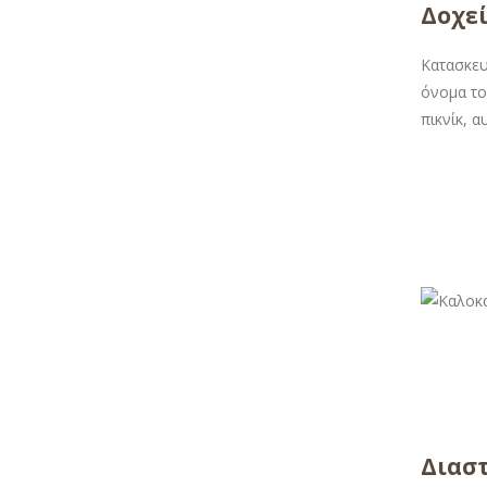
Δοχε
Κατασκευ
όνομα το
πικνίκ, 
Διαστ