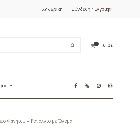
Χονδρική
Σύνδεση / Εγγραφή
0
0,00
€
ορα
χείο Φαγητού – Ρονάλντο με Όνομα