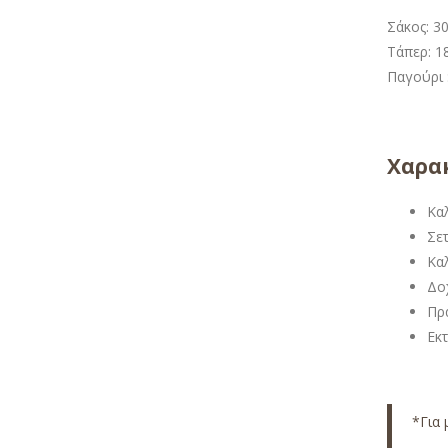
Σάκος: 30
Τάπερ: 18
Παγούρι 
Χαρακ
Κα
Σε
Κα
Δο
Πρ
Εκ
*Για 