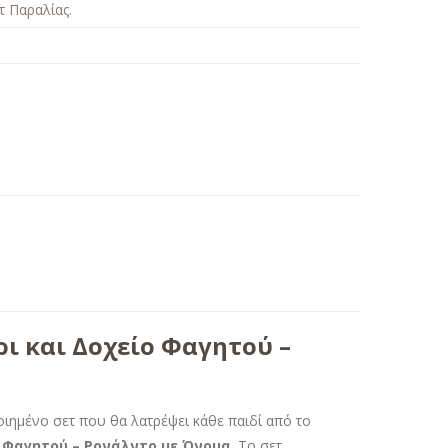
τ Παραλίας
.
ι και Δοχείο Φαγητού –
ιημένο σετ που θα λατρέψει κάθε παιδί από το
ο Φαγητού – Ρονάλντο με Όνομα
. Το σετ