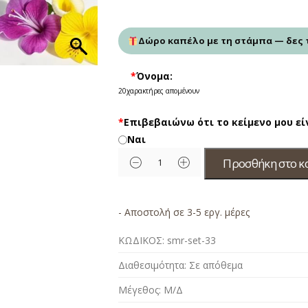
Δώρο καπέλο με τη στάμπα — δες 
*
Όνομα:
20
χαρακτήρες απομένουν
*
Επιβεβαιώνω ότι το κείμενο μου ε
Ναι
Προσθήκη στο κ
- Αποστολή σε 3-5 εργ. μέρες
ΚΩΔΙΚΟΣ:
smr-set-33
Διαθεσιμότητα:
Σε απόθεμα
Μέγεθος:
Μ/Δ