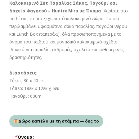
Καλοκαιρινό Σετ Παραλίας Σάκος, Παγούρι και
Δοχείο Φαγητού – Huntrx Mira με Όνομα.
Χαρίστε στο
παιδί σας το πιο ξεχωριστό καλοκαιρινό δώρο! Το σετ
περιλαμβάνει υφασμάτινο σάκο παραλίας, παγούρι νερού
και Lunch Box (ταπεράκι), όλα προσωποποιημένα με το
όνομα του παιδιού και μοναδικό καλοκαιρινό σχέδιο.
Ιδανικό για παραλία, εκδρομές, σχολείο και καθημερινές
δραστηριότητες.
Διαστάσεις:
Σάκος: 30 x 40 εκ.
Τάπερ: 18εκ x 12εκ χ 6εκ
Παγούρι : 600ml
Δώρο καπέλο με τη στάμπα — δες το
*
Όνομα: