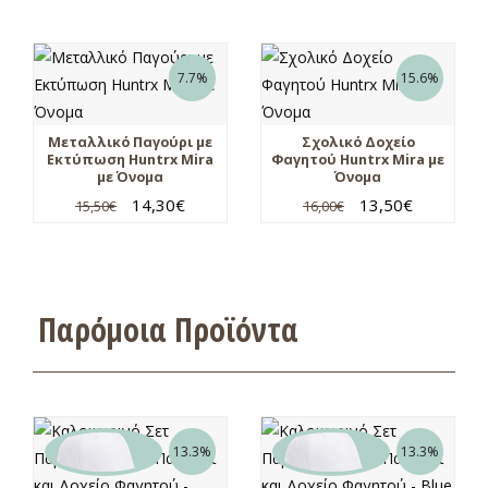
7.7%
15.6%
Μεταλλικό Παγούρι με
Σχολικό Δοχείο
Εκτύπωση Huntrx Mira
Φαγητού Huntrx Mira με
με Όνομα
Όνομα
14,30
€
13,50
€
15,50
€
16,00
€
Παρόμοια Προϊόντα
13.3%
13.3%