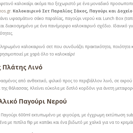
 φετινό καλοκαίρι ακόμα πιο ξεχωριστό με ένα μοναδικό προσωποπο
mos.gr
.
Καλοκαιρινό Σετ Παραλίας Σάκος, Παγούρι και Δοχεί
άνει υφασμάτινο σάκο παραλίας, παγούρι νερού και Lunch Box (τα
και διακοσμημένο με ένα πανέμορφο καλοκαιρινό σχέδιο. Ιδανικό γι
ότητες.
ληρωμένο καλοκαιρινό σετ που συνδυάζει πρακτικότητα, ποιότητα 
ρησιμοποιεί με χαρά όλο το καλοκαίρι!
 Πλάτης Λινό
ασμένος από ανθεκτικό, φιλικό προς το περιβάλλον λινό, σε εκρού 
α της θάλασσας. Κλείνει εύκολα με διπλό κορδόνι για άνετη μεταφο
λλικό Παγούρι Νερού
 Παγούρι 600ml εκτυπωμένο με φιγούρα, με έγχρωμη εκτύπωση subl
Ένα με πιπίλα flip με καπάκι και ένα βιδωτό με χαλκά για να το κρεμά