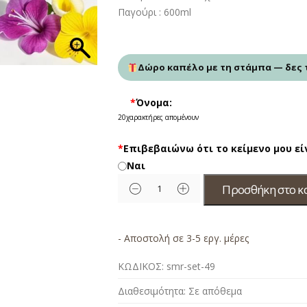
Παγούρι : 600ml
Δώρο καπέλο με τη στάμπα — δες 
*
Όνομα:
20
χαρακτήρες απομένουν
*
Επιβεβαιώνω ότι το κείμενο μου ε
Ναι
Προσθήκη στο κ
- Αποστολή σε 3-5 εργ. μέρες
ΚΩΔΙΚΟΣ:
smr-set-49
Διαθεσιμότητα:
Σε απόθεμα