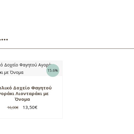
ει…
15.6%
ολικό Δοχείο Φαγητού
γοράκι Λιονταράκι με
Όνομα
13,50
€
16,00
€