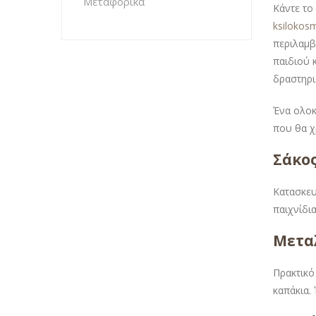
Μεταφορικά
Κάντε το
ksilokos
περιλαμβ
παιδιού 
δραστηρι
Ένα ολοκ
που θα χ
Σάκος
Κατασκευ
παιχνίδι
Μετα
Πρακτικό
καπάκια. 