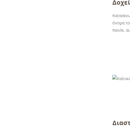
Δοχε
Κατασκευ
όνομα το
πικνίκ, 
Διαστ