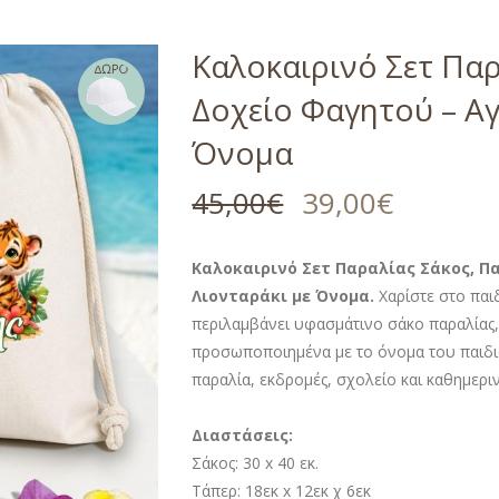
Καλοκαιρινό Σετ Παρ
Δοχείο Φαγητού – Αγ
Όνομα
45,00
€
39,00
€
Καλοκαιρινό Σετ Παραλίας Σάκος, Πα
Λιονταράκι με Όνομα.
Χαρίστε στο παι
περιλαμβάνει υφασμάτινο σάκο παραλίας, 
προσωποποιημένα με το όνομα του παιδιο
παραλία, εκδρομές, σχολείο και καθημερι
Διαστάσεις:
Σάκος: 30 x 40 εκ.
Τάπερ: 18εκ x 12εκ χ 6εκ