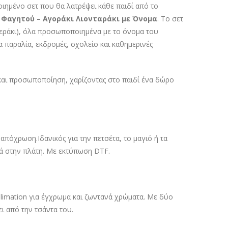
ιημένο σετ που θα λατρέψει κάθε παιδί από το
ο Φαγητού – Αγοράκι Λιονταράκι με Όνομα
. Το σετ
περάκι), όλα προσωποποιημένα με το όνομα του
α παραλία, εκδρομές, σχολείο και καθημερινές
και προσωποποίηση, χαρίζοντας στο παιδί ένα δώρο
απόχρωση.Ιδανικός για την πετσέτα, το μαγιό ή τα
ρά στην πλάτη. Με εκτύπωση DTF.
imation για έγχρωμα και ζωντανά χρώματα. Με δύο
ει από την τσάντα του.