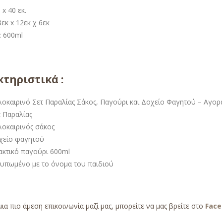
 x 40 εκ.
εκ x 12εκ χ 6εκ
: 600ml
τηριστικά :
λοκαιρινό Σετ Παραλίας Σάκος, Παγούρι και Δοχείο Φαγητού – Αγορ
τ Παραλίας
λοκαιρινός σάκος
χείο φαγητού
ακτικό παγούρι 600ml
τυπωμένο με το όνομα του παιδιού
μια πιο άμεση επικοινωνία μαζί μας, μπορείτε να μας βρείτε στο
Fac