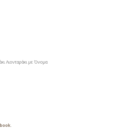
άκι Λιονταράκι με Όνομα
ebook
.