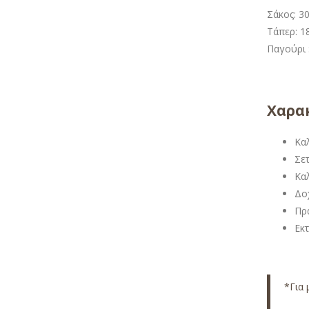
Σάκος: 30
Τάπερ: 18
Παγούρι 
Χαρακ
Κα
Σε
Κα
Δο
Πρ
Εκ
*Για 