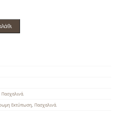
αλάθι
,
Πασχαλινά
.
ρωμη Εκτύπωση
,
Πασχαλινά
.