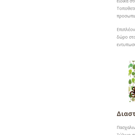
ειδικά σ
Τοποθετή
προσωπικ
Επιπλέον
δώρο στο
εντυπωσι
Διασ
Πασχαλιν
Ξύλινο στ