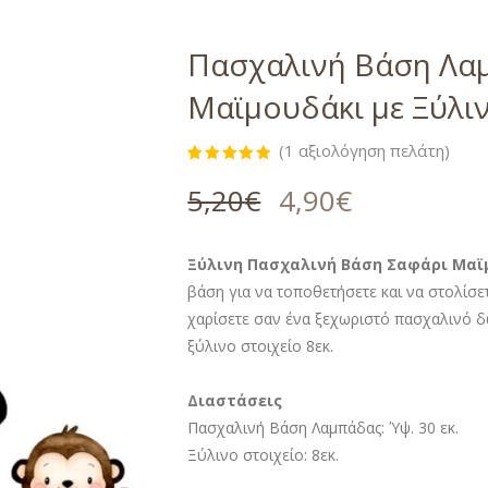
Πασχαλινή Βάση Λα
Μαϊμουδάκι με Ξύλιν
(
1
αξιολόγηση πελάτη)
Βαθμολογήθηκε
1
με
5.00
5,20
€
4,90
€
από 5 με
βάση
βαθμολογία
πελάτη
Ξύλινη Πασχαλινή Βάση Σαφάρι Μαϊμ
βάση για να τοποθετήσετε και να στολίσε
χαρίσετε σαν ένα ξεχωριστό πασχαλινό δώ
ξύλινο στοιχείο 8εκ.
Διαστάσεις
Πασχαλινή Βάση Λαμπάδας: Ύψ. 30 εκ.
Ξύλινο στοιχείο: 8εκ.