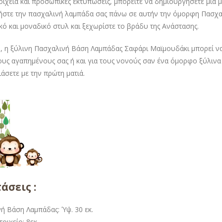
τοιχεία και προσωπικές εκτυπώσεις, μπορείτε να δημιουργήσετε μια
στε την πασχαλινή λαμπάδα σας πάνω σε αυτήν την όμορφη Πασχαλι
ό και μοναδικό στυλ και ξεχωρίστε το βράδυ της Ανάστασης.
, η ξύλινη Πασχαλινή Βάση Λαμπάδας Σαφάρι Μαϊμουδάκι μπορεί να 
υς αγαπημένους σας ή και για τους νονούς σαν ένα όμορφο ξύλινα
άσετε με την πρώτη ματιά.
τάσεις :
ή Βάση Λαμπάδας: Ύψ. 30 εκ.
οιχείο: 8εκ.