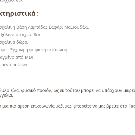
τηριστικά :
σχαλινή Βάση Λαμπάδας Σαφάρι Μαϊμουδάκι.
ξύλινο στοιχείο 8εκ.
σχαλινά δώρα.
ώμα : Έγχρωμη ψηφιακή εκτύπωση.
ιαγμένο από MDF.
μένο σε laser.
ξύλο είναι φυσικό προϊόν, ως εκ τούτου μπορεί να υπάρχουν μικρ
γελία.
α μια πιο άμεση επικοινωνία μαζί μας, μπορείτε να μας βρείτε στο
Fa