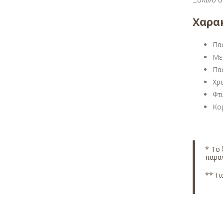
Χαρακ
Πα
Με 
Πα
Χρ
Φτ
Κομ
* Το 
παραγ
** Γι