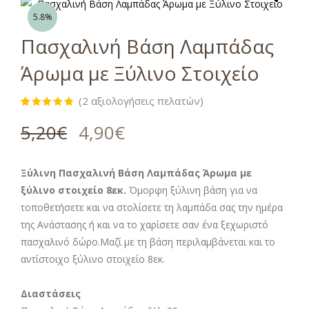
5.8%
Πασχαλινή Βάση Λαμπάδας
Άρωμα με Ξύλινο Στοιχείο
(
2
αξιολογήσεις πελατών)
Βαθμολογήθηκε
2
με
5.00
5,20
€
4,90
€
από 5 με
βάση
βαθμολογίες
πελάτη
Ξύλινη Πασχαλινή Βάση Λαμπάδας Άρωμα με
ξύλινο στοιχείο 8εκ.
Όμορφη ξύλινη βάση για να
τοποθετήσετε και να στολίσετε τη λαμπάδα σας την ημέρα
της Ανάστασης ή και να το χαρίσετε σαν ένα ξεχωριστό
πασχαλινό δώρο.Μαζί με τη βάση περιλαμβάνεται και το
αντίστοιχο ξύλινο στοιχείο 8εκ.
Διαστάσεις