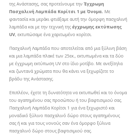
της Ανάστασης, σας προτείνουμε την
Έγχρωμη
Πασχαλινή Λαμπάδα Κορίτσι 1 με Όνομα.
Με
φαντασία και μεράκι φτιάξαμε αυτή την όμορφη πασχαλινή
λαμπάδα και με την τεχνική της
έγχρωμης εκτύπωσης
UV
, εκτυπώσαμε ένα χαριτωμένο κορίτσι.
Πασχαλινή Λαμπάδα που αποτελείται από μια ξύλινη βάση
και μια λαμπάδα πλακέ των 25εκ., εκτυπωμένα και τα δύο
με έγχρωμη εκτύπωση UV στο ίδιο μοτίβο. Με ανεξίτηλα
και ζωντανά χρώματα που θα κάνει να ξεχωρίζετε το
βράδυ της Ανάστασης.
Επιπλέον, έχετε τη δυνατότητα να εκτυπωθεί και το όνομα
του αγαπημένου σας προσώπου ή του βαφτισιμιού σας.
Πασχαλινή Λαμπάδα Κορίτσι 1 για ένα ξεχωριστό και
μοναδικό ξύλινο πασχαλινό δώρο στους αγαπημένους
σας ή και για τους νονούς σαν ένα όμορφο ξύλινα
πασχαλινό δώρο στους βαφτισιμιού σας.