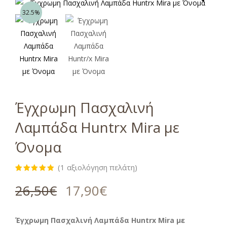
32.5%
Έγχρωμη Πασχαλινή
Λαμπάδα Huntrx Mira με
Όνομα
(
1
αξιολόγηση πελάτη)
Βαθμολογήθηκε
1
με
5.00
26,50
€
17,90
€
από 5 με
βάση
βαθμολογία
πελάτη
Έγχρωμη Πασχαλινή Λαμπάδα Huntrx Mira με