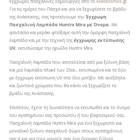
έγχρωμες πασχαλινές δημιουργίες από το
ksilokosmos.gr
.
Για τις ημέρες του Πάσχα και για να ξεχωρίσετε το βράδυ
της Ανάστασης, σας προτείνουμε την
Έγχρωμη
Πασχαλινή Λαμπάδα Huntrx Mira με Όνομα.
Με
φαντασία και μεράκι φτιάξαμε αυτή την όμορφη πασχαλινή
λαμπάδα και με την τεχνική της
έγχρωμης εκτύπωσης
UV
, εκτυπώσαμε την ηρωίδα Huntrx Mira.
Πασχαλινή Λαμπάδα που αποτελείται από μια ξύλινη βάση
και μια λαμπάδα πλακέ των 25εκ., εκτυπωμένα και τα δύο
με έγχρωμη εκτύπωση UV στο ίδιο μοτίβο. Με ανεξίτηλα
και ζωντανά χρώματα που θα κάνει να ξεχωρίζετε το
βράδυ της Ανάστασης.
Επιπλέον, έχετε τη δυνατότητα να εκτυπωθεί και το όνομα
του αγαπημένου σας προσώπου ή του βαφτισιμιού σας.
Πασχαλινή Λαμπάδα Huntrx Mira για ένα ξεχωριστό και
μοναδικό ξύλινο πασχαλινό δώρο στους αγαπημένους
σας ή και για τους νονούς σαν ένα όμορφο ξύλινα