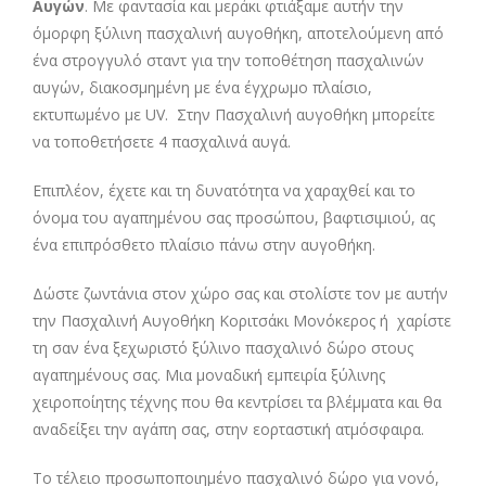
Αυγών
. Με φαντασία και μεράκι φτιάξαμε αυτήν την
όμορφη ξύλινη πασχαλινή αυγοθήκη, αποτελούμενη από
ένα στρογγυλό σταντ για την τοποθέτηση πασχαλινών
αυγών, διακοσμημένη με ένα έγχρωμο πλαίσιο,
εκτυπωμένο με UV. Στην Πασχαλινή αυγοθήκη μπορείτε
να τοποθετήσετε 4 πασχαλινά αυγά.
Επιπλέον, έχετε και τη δυνατότητα να χαραχθεί και το
όνομα του αγαπημένου σας προσώπου, βαφτισιμιού, ας
ένα επιπρόσθετο πλαίσιο πάνω στην αυγοθήκη.
Δώστε ζωντάνια στον χώρο σας και στολίστε τον με αυτήν
την Πασχαλινή Αυγοθήκη Κοριτσάκι Μονόκερος ή χαρίστε
τη σαν ένα ξεχωριστό ξύλινο πασχαλινό δώρο στους
αγαπημένους σας. Μια μοναδική εμπειρία ξύλινης
χειροποίητης τέχνης που θα κεντρίσει τα βλέμματα και θα
αναδείξει την αγάπη σας, στην εορταστική ατμόσφαιρα.
Το τέλειο προσωποποιημένο πασχαλινό δώρο για νονό,